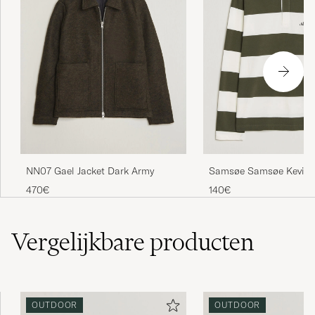
NN07 Gael Jacket Dark Army
Samsøe Samsøe Kevin B
Rugger Forest Night/Wh
470€
140€
Vergelijkbare
producten
OUTDOOR
OUTDOOR