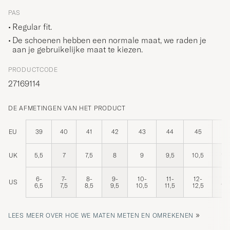
PAS
Regular fit.
De schoenen hebben een normale maat, we raden je
aan je gebruikelijke maat te kiezen.
PRODUCTCODE
27169114
DE AFMETINGEN VAN HET PRODUCT
EU
39
40
41
42
43
44
45
46
UK
5,5
7
7,5
8
9
9,5
10,5
11,
6-
7-
8-
9-
10-
11-
12-
13
US
6,5
7,5
8,5
9,5
10,5
11,5
12,5
13,
»
LEES MEER OVER HOE WE MATEN METEN EN OMREKENEN