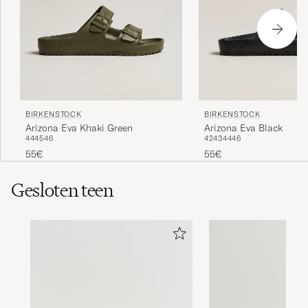
BIRKENSTOCK
BIRKENSTOCK
Arizona Eva Khaki Green
Arizona Eva Black
44
45
46
42
43
44
46
55€
55€
Gesloten teen