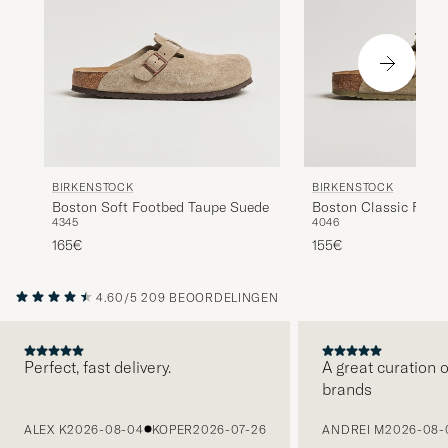
BIRKENSTOCK
BIRKENSTOCK
Boston Soft Footbed Taupe Suede
Boston Classic Foot
43
45
40
46
Khaki Suede
165€
155€
4.60/5
209 BEOORDELINGEN
Perfect, fast delivery.
A great curation o
brands
VORIGE
ALEX K
2026-08-04
KOPER
2026-07-26
ANDREI M
2026-08-