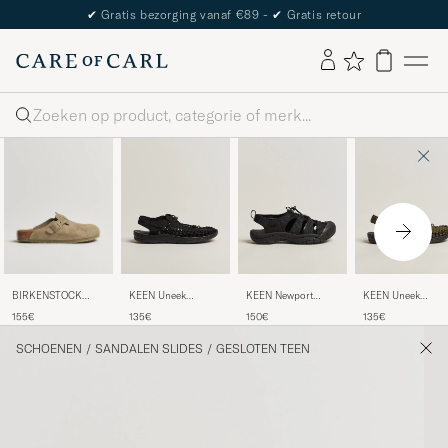
✔
Gratis bezorging vanaf €89 -
✔
Gratis retour
Zoeken
BIRKENSTOCK
KEEN Uneek
KEEN Newport
KEEN Uneek
Boston Classic
Sneaker Sandal
Sandal Triple Black
Sneaker Sandal
155€
135€
150€
135€
Footbed Faded
Black
Dark Olive
Khaki Suede
SCHOENEN
/
SANDALEN SLIDES
/
GESLOTEN TEEN