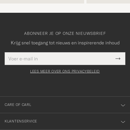
ABONNEER JE OP ONZE NIEUWSBRIEF
Krijg snel toegang tot nieuws en inspirerende inhoud
E-
Bedankt
it veld
mailadres
Submi
voor
moet
Newsl
orden
Form
LEES MEER OVER ONS PRIVACYBELEID
het
ngevuld
inschrijven
voor
onze
nieuwsbrief!
CARE OF CARL
KLANTENSERVICE