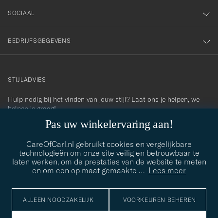
SOCIAAL
BEDRIJFSGEGEVENS
STIJLADVIES
Hulp nodig bij het vinden van jouw stijl? Laat ons je helpen, we
contact@careofcarl.com
helpen je graag!
Pas uw winkelervaring aan!
STIJLADVIES
CareOfCarl.nl gebruikt cookies en vergelijkbare
technologieën om onze site veilig en betrouwbaar te
laten werken, om de prestaties van de website te meten
© Care of Carl 2026
en om een op maat gemaakte
…
Lees meer
ALLEEN NOODZAKELIJK
VOORKEUREN BEHEREN