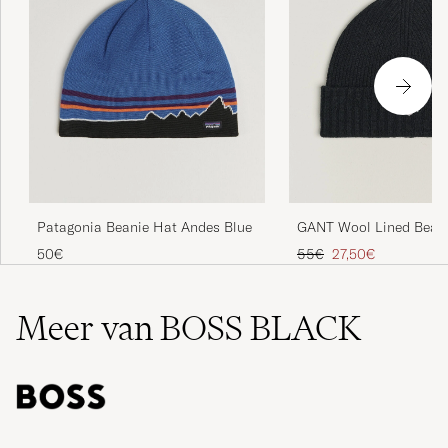
GANT Wool Lined Beani
Patagonia Beanie Hat Andes Blue
Reguliere prijs
Verlaagd prijs
55€
27,50€
50€
Meer van BOSS BLACK