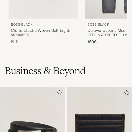
BOSS BLACK
BOSS BLACK
Delaware Jeans Medium
Clorio Elastic Woven Belt Light
VEEL MATEN BESCHIKB
85
90
95
105
Beige
85€
160€
Business & Beyond