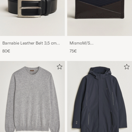
Barnabie Leather Belt 3,5 cm
MismoM/S
Black
CardholderNavy/Dark Brown
80€
75€