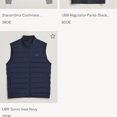
Stenströms Cashmere
UBR Regulator Parka Black
Crewneck Grey
Storm
380€
800€
UBR Sonic Vest Navy
350€