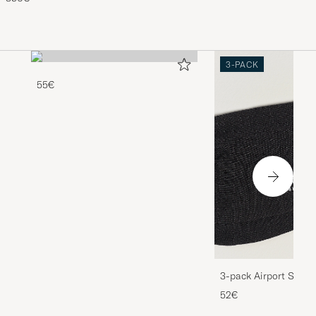
3-PACK
55€
3-pack Airport Socks
Melange
52€