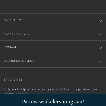
inschrijven
voor
onze
nieuwsbrief!
CARE OF CARL
KLANTENSERVICE
SOCIAAL
BEDRIJFSGEGEVENS
STIJLADVIES
Hulp nodig bij het vinden van jouw stijl? Laat ons je helpen, we
contact@careofcarl.com
helpen je graag!
Pas uw winkelervaring aan!
STIJLADVIES