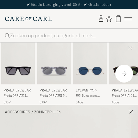
✔
Gratis bezorging vanaf €89 -
✔
Gratis retour
Zoeken
PRADA EYEWEAR
PRADA EYEWEAR
EYEVAN 7285
PRADA EYEWEA
Prada 0PR A22S
Prada 0PR A21S 53
163 Sunglasses
Prada 0PR A16S
Sunglasses Black
Transparent Azure
Silver
Sunglasses Radica
315€
310€
540€
480€
Tortoise
ACCESSOIRES
/
ZONNEBRILLEN