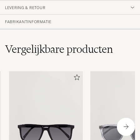
Very disappointed. The glasses arrived bent,
with badly deformed nose pads. I had to go
LEVERING & RETOUR
straight to an optician to fix them before I
could even wear them. Absolutely
FABRIKANTINFORMATIE
unacceptable at this price point.
WILLY P
GEKOCHT OP OP CAREOFCARL.FR
Vergelijkbare
producten