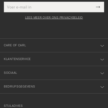
E-
Bedankt
it veld
mailadres
Submi
voor
moet
Newsl
orden
Form
LEES MEER OVER ONS PRIVACYBELEID
het
ngevuld
inschrijven
voor
onze
nieuwsbrief!
CARE OF CARL
KLANTENSERVICE
SOCIAAL
BEDRIJFSGEGEVENS
STIJLADVIES