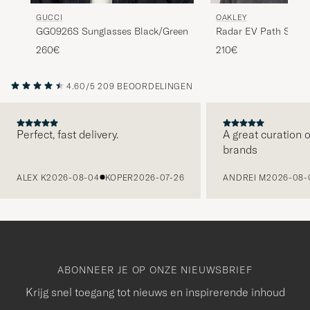
GUCCI
OAKLEY
GG0926S Sunglasses Black/Green
Radar EV Path Sungl
Black
260€
210€
4.60/5
209 BEOORDELINGEN
Perfect, fast delivery.
A great curation o
brands
VORIGE
ALEX K
2026-08-04
KOPER
2026-07-26
ANDREI M
2026-08-
ABONNEER JE OP ONZE NIEUWSBRIEF
Krijg snel toegang tot nieuws en inspirerende inhoud