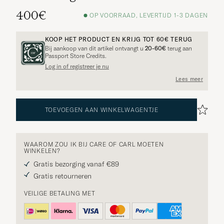
400€
OP VOORRAAD, LEVERTIJD 1-3 DAGEN
KOOP HET PRODUCT EN KRIJG TOT
60€
TERUG
Bij aankoop van dit artikel ontvangt u
20-60€
terug aan
Passport Store Credits.
Log in of registreer je nu
Lees meer
TOEVOEGEN AAN WINKELWAGENTJE
WAAROM ZOU IK BIJ CARE OF CARL MOETEN
WINKELEN?
Gratis bezorging vanaf €89
Gratis retourneren
VEILIGE BETALING MET