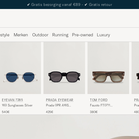
The Care of Carl Passport
estyle
Merken
Outdoor
Running
Pre-owned
Luxury
EYEVAN 7285
PRADA EYEWEAR
TOM FORD
PR
163 Sunglasses Silver
Prada 0PR A16S
Fausto FT0711
Pra
Sunglasses Black
Sunglasses Brown/Green
Sun
540€
425€
380€
48
Tor