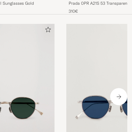
l Sunglasses Gold
Prada 0PR A21S 53 Transparent 
310€