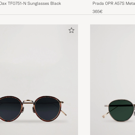
Dax TF0751-N Sunglasses Black
Prada 0PR A57S Meta
365€