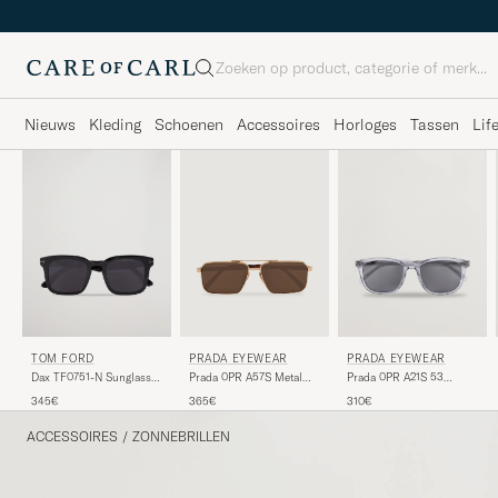
Zoeken
Nieuws
Kleding
Schoenen
Accessoires
Horloges
Tassen
Lif
TOM FORD
PRADA EYEWEAR
PRADA EYEWEAR
Dax TF0751-N Sunglasses
Prada 0PR A57S Metal
Prada 0PR A21S 53
Black
Sunglasses Gold
Transparent Azure
345€
365€
310€
ACCESSOIRES
/
ZONNEBRILLEN