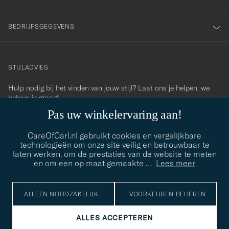
BEDRIJFSGEGEVENS
STIJLADVIES
Hulp nodig bij het vinden van jouw stijl? Laat ons je helpen, we
contact@careofcarl.com
helpen je graag!
Pas uw winkelervaring aan!
STIJLADVIES
CareOfCarl.nl gebruikt cookies en vergelijkbare
technologieën om onze site veilig en betrouwbaar te
laten werken, om de prestaties van de website te meten
© Care of Carl 2026
en om een op maat gemaakte
…
Lees meer
ALLEEN NOODZAKELIJK
VOORKEUREN BEHEREN
ALLES ACCEPTEREN