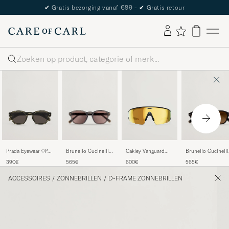
The Care of Carl Passport
Zoeken
Brunello Cucinelli
Brunello Cucinelli
Prada Eyewear 0PR
Oakley Vanguard
0BC4006S
0BC4006S
A16S Sunglasses
Meta Prizm 24K
565€
565€
390€
600€
Sunglasses Grigio
Sunglasses Nero
Transparent Terra
Sunglasses Gold
ACCESSOIRES
/
ZONNEBRILLEN
/
D-FRAME ZONNEBRILLEN