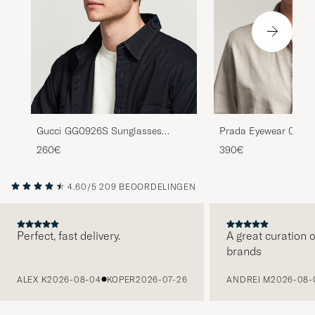
Gucci GG0926S Sunglasses
Prada Eyewear 0PR 
Black/Green
Sunglasses Transpare
260€
390€
4.60/5
209 BEOORDELINGEN
Perfect, fast delivery.
A great curation o
brands
VORIGE
ALEX K
2026-08-04
KOPER
2026-07-26
ANDREI M
2026-08-