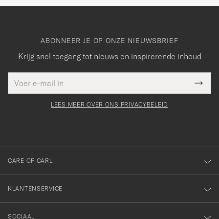
ABONNEER JE OP ONZE NIEUWSBRIEF
Krijg snel toegang tot nieuws en inspirerende inhoud
E-
Bedankt
it veld
mailadres
Submi
voor
moet
Newsl
orden
Form
LEES MEER OVER ONS PRIVACYBELEID
het
ngevuld
inschrijven
voor
onze
nieuwsbrief!
CARE OF CARL
KLANTENSERVICE
SOCIAAL