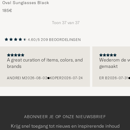
Oval Sunglasses Black
185€
Toon
37
van
37
4.60/5
209 BEOORDELINGEN
A great curation of items, colors, and
Wederom de v
brands
gemaakt
VORIGE
ANDREI M
2026-08-02
KOPER
2026-07-24
ER B
2026-07-31
ABONNEER JE OP ONZE NIEUWSBRIEF
Krijg snel toegang tot nieuws en inspirerende inhoud