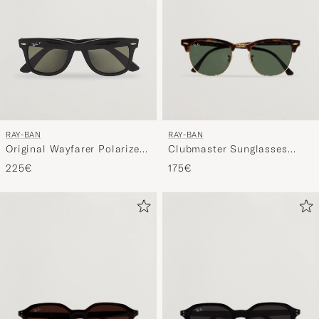
RAY-BAN
RAY-BAN
Clubmaster Sunglasses
Original Wayfarer Polarized
Mock Tortoise/Crystal Green
Sunglasses Black/Green
175€
225€