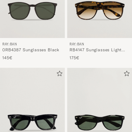
RAY-BAN
RAY-BAN
0RB4387 Sunglasses Black
RB4147 Sunglasses Light
Havana/Crystal Brown
145€
175€
Gradient