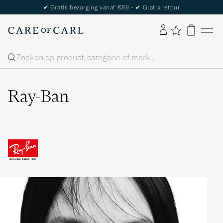
✔
Gratis bezorging vanaf €89 -
✔
Gratis retour
Zoeken
Ray-Ban