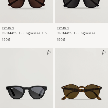
RAY-BAN
RAY-BAN
0RB4459D Sunglasses Opal
0RB4459D Sunglasses
Brown
Black
150€
150€