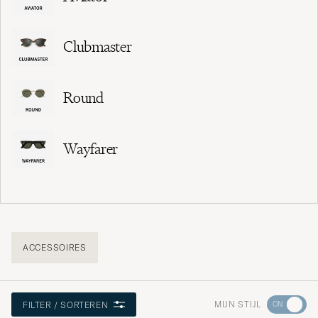
Clubmaster
Round
Wayfarer
ACCESSOIRES
Ga
MIJN STIJL
FILTER / SORTEREN