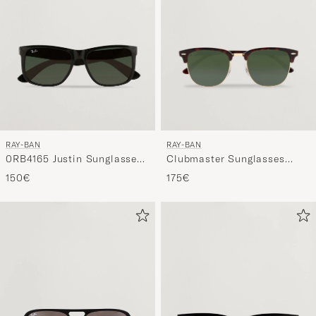
RAY-BAN
RAY-BAN
0RB4165 Justin Sunglasses
Clubmaster Sunglasses
Black
Mock Tortoise/Crystal Green
150€
175€