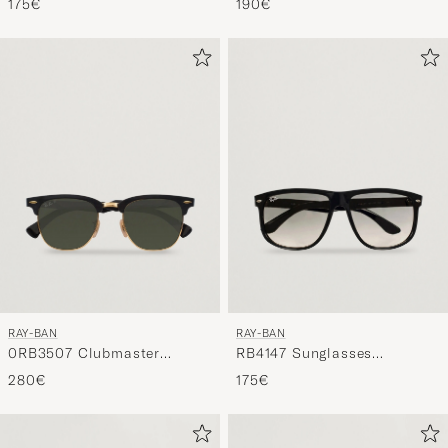
175€
190€
Black/Grey
RAY-BAN
RAY-BAN
0RB3507 Clubmaster
RB4147 Sunglasses
Sunglasses Black
Black/Chrystal Grey
280€
175€
Arista/Polar Green
Gradient