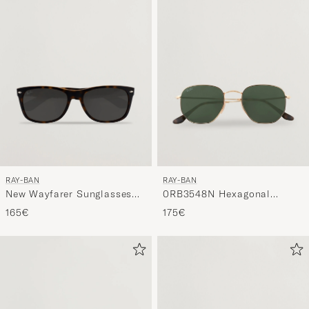
RAY-BAN
RAY-BAN
New Wayfarer Sunglasses
0RB3548N Hexagonal
Havana
Sunglasses Gold/Green
165€
175€