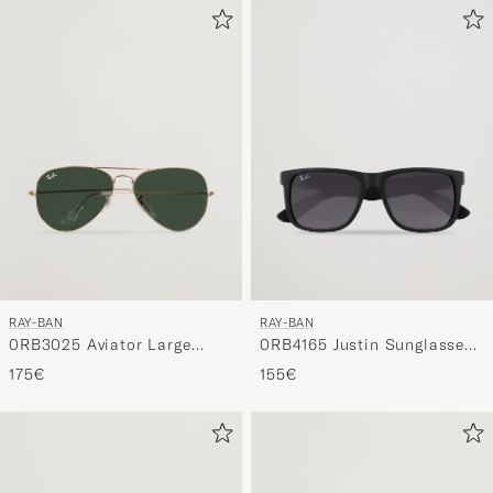
RAY-BAN
RAY-BAN
0RB3025 Aviator Large
0RB4165 Justin Sunglasses
Metal Sunglasses
Matte Black
175€
155€
Arista/Grey Green