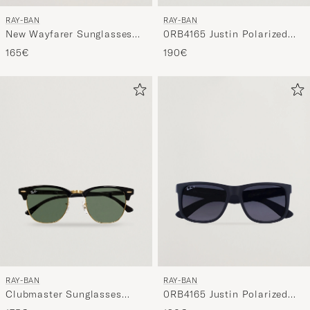
RAY-BAN
RAY-BAN
0RB4165 Justin Polarized
New Wayfarer Sunglasses
Wayfarer Sunglasses
Light Havana/Crystal Brown
190€
165€
Havana/Brown
RAY-BAN
RAY-BAN
Clubmaster Sunglasses
0RB4165 Justin Polarized
Ebony/Crystal Green
Wayfarer Sunglasses