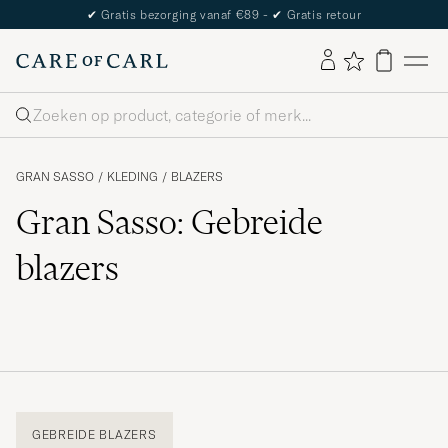
✔
Gratis bezorging vanaf €89 -
✔
Gratis retour
Zoeken
GRAN SASSO
/
KLEDING
/
BLAZERS
Gran Sasso: Gebreide
blazers
GEBREIDE BLAZERS