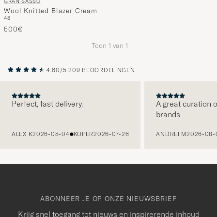
GRAN SASSO
Wool Knitted Blazer Cream
48
500€
Toon
1
van
1
4.60/5
209 BEOORDELINGEN
Perfect, fast delivery.
A great curation o
brands
VORIGE
ALEX K
2026-08-04
KOPER
2026-07-26
ANDREI M
2026-08-
ABONNEER JE OP ONZE NIEUWSBRIEF
Krijg snel toegang tot nieuws en inspirerende inhoud