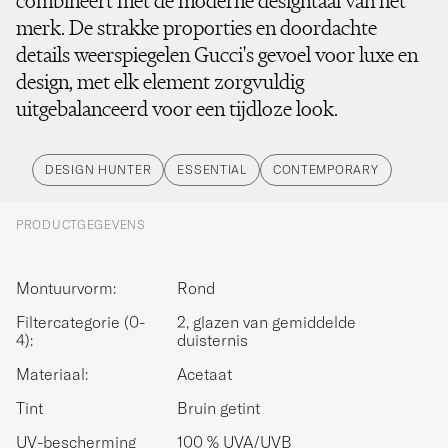
combineert met de moderne designtaal van het
merk. De strakke proporties en doordachte
details weerspiegelen Gucci's gevoel voor luxe en
design, met elk element zorgvuldig
uitgebalanceerd voor een tijdloze look.
DESIGN HUNTER
ESSENTIAL
CONTEMPORARY
PRODUCTGEGEVENS
Montuurvorm:
Rond
Filtercategorie (0-
2, glazen van gemiddelde
4):
duisternis
Materiaal:
Acetaat
Tint
Bruin getint
UV-bescherming
100 % UVA/UVB