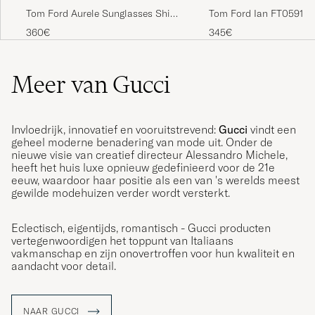
Tom Ford Aurele Sunglasses Shiny
Tom Ford Ian FT0591 S
Beige/Blue
Shiny Black
360€
345€
Meer van Gucci
Invloedrijk, innovatief en vooruitstrevend:
Gucci
vindt een
geheel moderne benadering van mode uit. Onder de
nieuwe visie van creatief directeur Alessandro Michele,
heeft het huis luxe opnieuw gedefinieerd voor de 21e
eeuw, waardoor haar positie als een van 's werelds meest
gewilde modehuizen verder wordt versterkt.
Eclectisch, eigentijds, romantisch - Gucci producten
vertegenwoordigen het toppunt van Italiaans
vakmanschap en zijn onovertroffen voor hun kwaliteit en
aandacht voor detail.
NAAR GUCCI