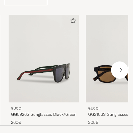
GUCCI
GUCCI
GG0926S Sunglasses Black/Green
GG2106S Sunglasses H
260€
205€