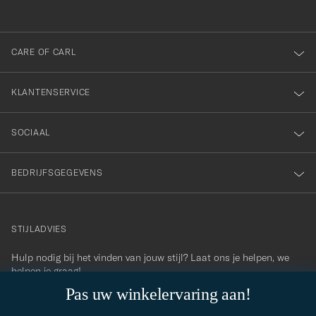
voor
onze
nieuwsbrief!
CARE OF CARL
KLANTENSERVICE
SOCIAAL
BEDRIJFSGEGEVENS
STIJLADVIES
Hulp nodig bij het vinden van jouw stijl? Laat ons je helpen, we
contact@careofcarl.com
helpen je graag!
Pas uw winkelervaring aan!
STIJLADVIES