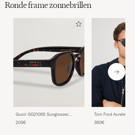
Ronde frame zonnebrillen
Tom Ford Aurele Sun
Gucci GG2106S Sunglasses
Beige/Blue
Havana
360€
205€