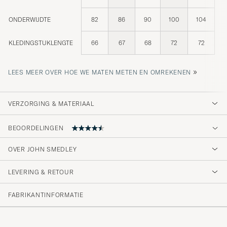
ONDERWIJDTE
82
86
90
100
104
KLEDINGSTUKLENGTE
66
67
68
72
72
»
LEES MEER OVER HOE WE MATEN METEN EN OMREKENEN
VERZORGING & MATERIAAL
BEOORDELINGEN
4.5
OVER JOHN SMEDLEY
LEVERING & RETOUR
(13 Beoordeling)
(10)
FABRIKANTINFORMATIE
(2)
(0)
(0)
(1)