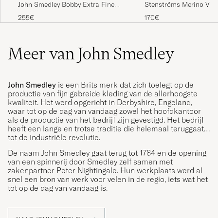
John Smedley Bobby Extra Fine
Stenströms Merino V-N
Merino V-Neck Pullover Midnight
255€
170€
Meer van John Smedley
John Smedley
is een Brits merk dat zich toelegt op de
productie van fijn gebreide kleding van de allerhoogste
kwaliteit. Het werd opgericht in Derbyshire, Engeland,
waar tot op de dag van vandaag zowel het hoofdkantoor
als de productie van het bedrijf zijn gevestigd. Het bedrijf
heeft een lange en trotse traditie die helemaal teruggaat
tot de industriële revolutie.
De naam John Smedley gaat terug tot 1784 en de opening
van een spinnerij door Smedley zelf samen met
zakenpartner Peter Nightingale. Hun werkplaats werd al
snel een bron van werk voor velen in de regio, iets wat het
tot op de dag van vandaag is.