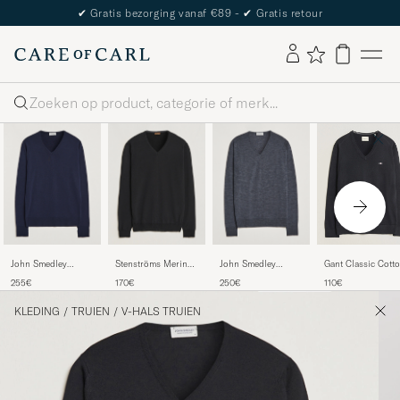
✔
Gratis bezorging vanaf €89 -
✔
Gratis retour
Zoeken
John Smedley
Stenströms Merino
John Smedley
Gant Classic Cott
Bobby Extra Fine
V-Neck Black
Bobby Extra Fine
V-Neck Black
255€
170€
250€
110€
Merino V-Neck
Merino V-Neck
Pullover Midnight
Pullover Charcoal
KLEDING
/
TRUIEN
/
V-HALS TRUIEN