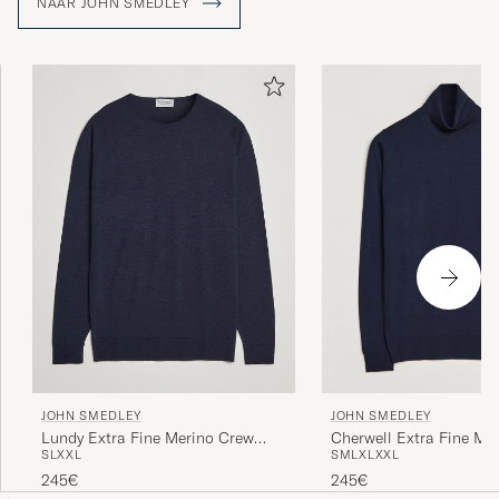
NAAR JOHN SMEDLEY
JOHN SMEDLEY
JOHN SMEDLEY
Lundy Extra Fine Merino Crew
Cherwell Extra Fine Me
S
L
XXL
S
M
L
XL
XXL
Neck Midnight
Rollneck Midnight
245€
245€