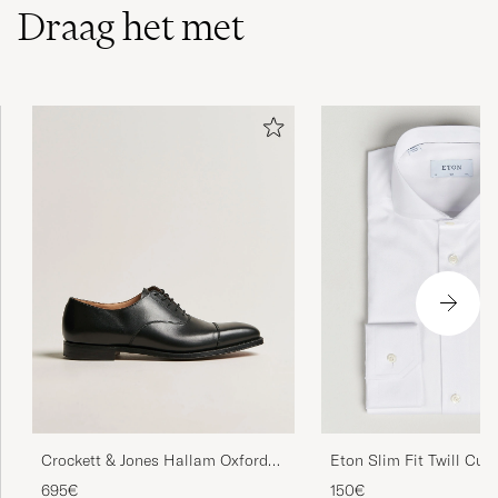
Draag het met
Trasigt vid leverans tjafs med ansvarsfrågan
HÅKAN J
GEKOCHT OP OP CAREOFCARL.SE
Perfekt snitt og utsøkt kvalitet på produktet.
Topp service og rask levering fra Care of Carl
som alltid.
DAG H
GEKOCHT OP OP CAREOFCARL.NO
Hurtig levering. Vare i perfekt stand.
BJARNE H
GEKOCHT OP OP CAREOFCARL.DK
Crockett & Jones Hallam Oxford
Eton Slim Fit Twill Cut
Black Calf
White
695€
150€