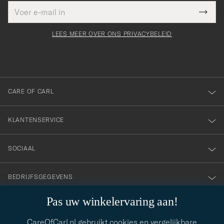
E-
Bedankt
it veld
mailadres
Submi
voor
moet
Newsl
orden
Form
LEES MEER OVER ONS PRIVACYBELEID
het
ngevuld
inschrijven
voor
onze
nieuwsbrief!
CARE OF CARL
KLANTENSERVICE
SOCIAAL
BEDRIJFSGEGEVENS
Pas uw winkelervaring aan!
STIJLADVIES
CareOfCarl.nl gebruikt cookies en vergelijkbare