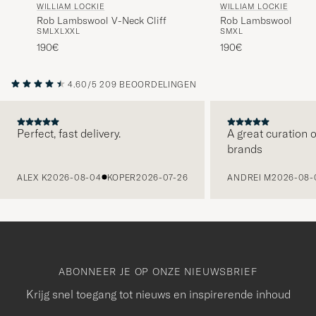
WILLIAM LOCKIE
WILLIAM LOCKIE
Rob Lambswool V-Neck Cliff
Rob Lambswool V-Ne
S
M
L
XL
XXL
S
M
XL
190€
190€
4.60/5
209 BEOORDELINGEN
Perfect, fast delivery.
A great curation o
brands
VORIGE
ALEX K
2026-08-04
KOPER
2026-07-26
ANDREI M
2026-08-
ABONNEER JE OP ONZE NIEUWSBRIEF
Krijg snel toegang tot nieuws en inspirerende inhoud