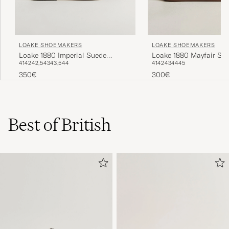
LOAKE SHOEMAKERS
LOAKE SHOEMAKERS
Loake 1880 Imperial Suede
Loake 1880 Mayfair Su
41
42
42,5
43
43,5
44
41
42
43
44
45
Loafers Dark Brown
Sneaker Flint
350€
300€
Best of British