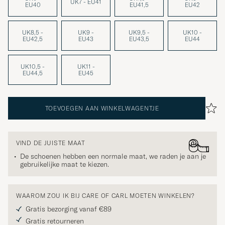
UK7 - EU41
EU40
EU41,5
EU42
UK8,5 -
UK9 -
UK9,5 -
UK10 -
EU42,5
EU43
EU43,5
EU44
UK10,5 -
UK11 -
EU44,5
EU45
TOEVOEGEN AAN WINKELWAGENTJE
VIND DE JUISTE MAAT
De schoenen hebben een normale maat, we raden je aan je
gebruikelijke maat te kiezen.
WAAROM ZOU IK BIJ CARE OF CARL MOETEN WINKELEN?
Gratis bezorging vanaf €89
Gratis retourneren