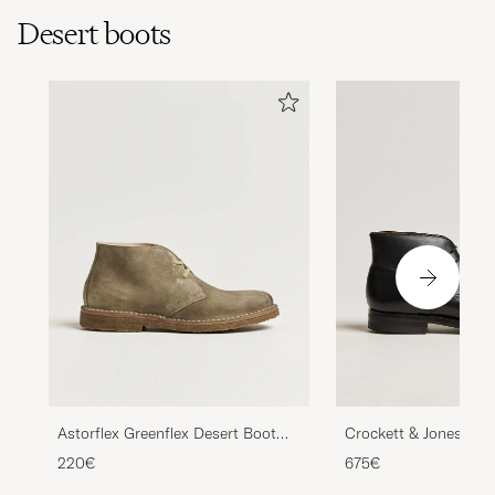
Desert boots
Crockett & Jones Tet
Astorflex Greenflex Desert Boot
Black Calf
Stone Suede
675€
220€