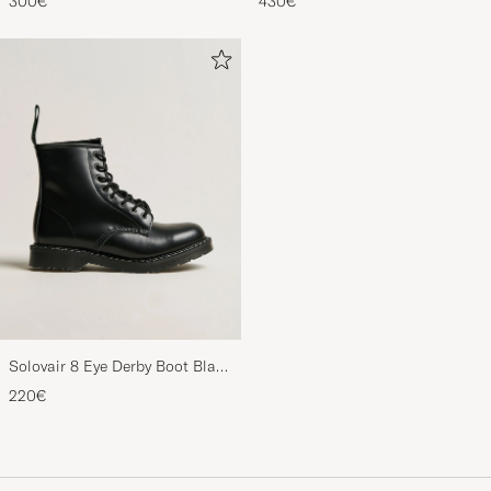
300€
430€
Solovair 8 Eye Derby Boot Black
Shine
220€