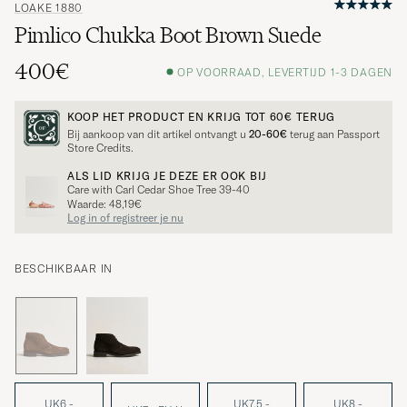
LOAKE 1880
Pimlico Chukka Boot Brown Suede
400€
OP VOORRAAD, LEVERTIJD 1-3 DAGEN
KOOP HET PRODUCT EN KRIJG TOT
60€
TERUG
Bij aankoop van dit artikel ontvangt u
20-60€
terug aan Passport
Store Credits.
ALS LID KRIJG JE DEZE ER OOK BIJ
Care with Carl Cedar Shoe Tree 39-40
Waarde: 48,19€
Log in of registreer je nu
BESCHIKBAAR IN
UK6 -
UK7,5 -
UK8 -