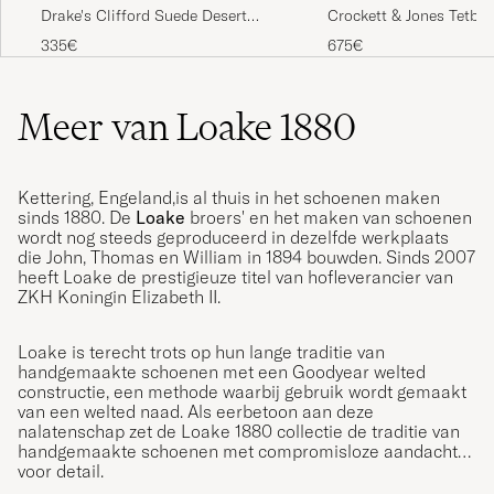
Crockett & Jones Tetbu
Drake's Clifford Suede Desert
Black Calf
Boots Brown
675€
335€
Meer van Loake 1880
Kettering, Engeland,is al thuis in het schoenen maken
sinds 1880. De
Loake
broers' en het maken van schoenen
wordt nog steeds geproduceerd in dezelfde werkplaats
die John, Thomas en William in 1894 bouwden. Sinds 2007
heeft Loake de prestigieuze titel van hofleverancier van
ZKH Koningin Elizabeth II.
Loake is terecht trots op hun lange traditie van
handgemaakte schoenen met een Goodyear welted
constructie, een methode waarbij gebruik wordt gemaakt
van een welted naad. Als eerbetoon aan deze
nalatenschap zet de Loake 1880 collectie de traditie van
handgemaakte schoenen met compromisloze aandacht
voor detail.