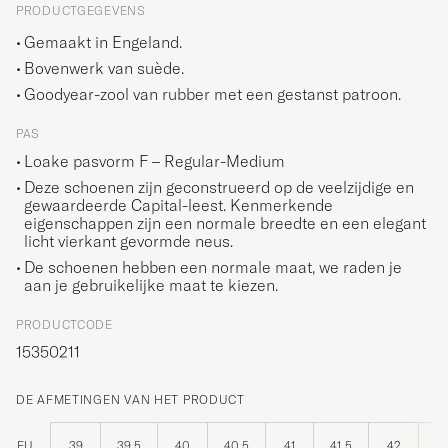
PRODUCTGEGEVENS
Gemaakt in Engeland.
Bovenwerk van suède.
Goodyear-zool van rubber met een gestanst patroon.
PAS
Loake pasvorm F – Regular-Medium
Deze schoenen zijn geconstrueerd op de veelzijdige en
gewaardeerde Capital-leest. Kenmerkende
eigenschappen zijn een normale breedte en een elegant
licht vierkant gevormde neus.
De schoenen hebben een normale maat, we raden je
aan je gebruikelijke maat te kiezen.
PRODUCTCODE
15350211
DE AFMETINGEN VAN HET PRODUCT
EU
39
39,5
40
40,5
41
41,5
42
42