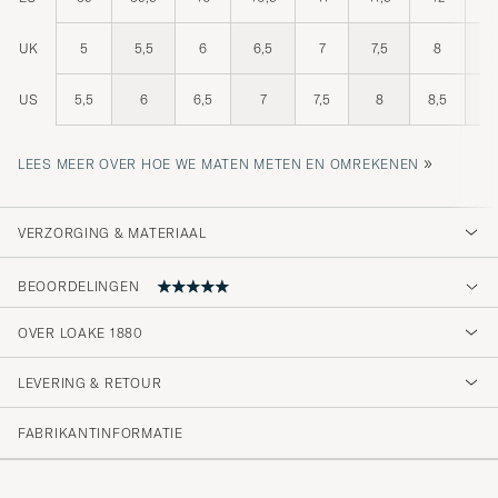
UK
5
5,5
6
6,5
7
7,5
8
8
US
5,5
6
6,5
7
7,5
8
8,5
»
LEES MEER OVER HOE WE MATEN METEN EN OMREKENEN
VERZORGING & MATERIAAL
BEOORDELINGEN
5
OVER LOAKE 1880
LEVERING & RETOUR
(2 Beoordeling)
FABRIKANTINFORMATIE