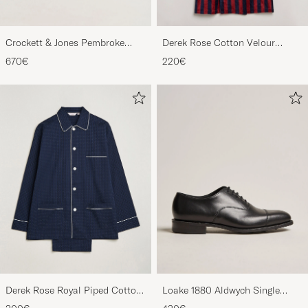
Crockett & Jones Pembroke
Derek Rose Cotton Velour
Derbys Black Calf
Striped Gown Red/Blue
670€
220€
Derek Rose Royal Piped Cotton
Loake 1880 Aldwych Single
Pyjama Set Navy
Oxford Black Calf