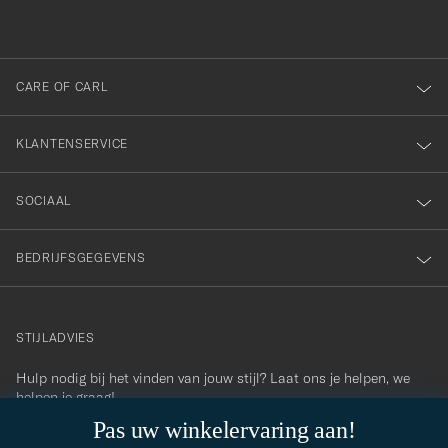
inschrijven
voor
onze
nieuwsbrief!
CARE OF CARL
KLANTENSERVICE
SOCIAAL
BEDRIJFSGEGEVENS
STIJLADVIES
Hulp nodig bij het vinden van jouw stijl? Laat ons je helpen, we
contact@careofcarl.com
helpen je graag!
Pas uw winkelervaring aan!
STIJLADVIES