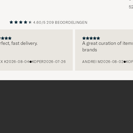
5
4.60/5
209 BEOORDELINGEN
VORIGE
VOLGENDE
, fast delivery.
A great curation of items, c
brands
2026-08-04
KOPER
2026-07-26
ANDREI M
2026-08-02
KOPER
Bedankt