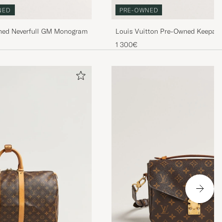
NED
PRE-OWNED
wned Neverfull GM Monogram
Louis Vuitton Pre-Owned Keepal
1 300€