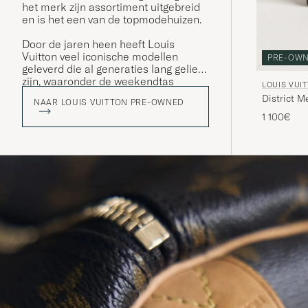
het merk zijn assortiment uitgebreid
en is het een van de topmodehuizen.
Door de jaren heen heeft Louis
Vuitton veel iconische modellen
PRE-OW
geleverd die al generaties lang geliefd
zijn, waaronder de weekendtas
LOUIS VUI
Keepall. De ""Keepall"" is verkrijgbaar
District 
NAAR LOUIS VUITTON PRE-OWNED
in een overvloed aan verschillende
1 100€
ontwerpen en vooral in het iconische
LV monogram, direct herkenbaar.