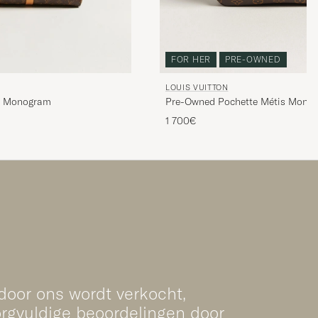
FOR HER
PRE-OWNED
LOUIS VUITTON
Pre-Owned Pochette Métis Mono
5 Monogram
1 700€
 door ons wordt verkocht,
rgvuldige beoordelingen door