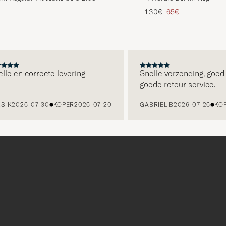
d prijs
Reguliere prijs
Verlaagd prijs
130€
65€
 en correcte levering
Snelle verzending, goed in
goede retour service.
2026-07-30
KOPER
2026-07-20
GABRIEL B
2026-07-26
KOPER