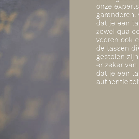
onze experts 
garanderen. 
dat je een ta
zowel qua con
voeren ook c
de tassen di
gestolen zij
er zeker van 
dat je een t
authenticitei