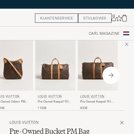
KLANTENSERVICE
STIJLADVIES
CARL MAGAZINE
LOUIS 
UIS VUITTON
LOUIS VUITTON
LOUIS VUITTON
Pre-Own
e-Owned Odeon PM
Pre-Owned Keepall 50
Pre-Owned Keepall 60
Monogr
g Monogram
Monogram
Bandouliére Monogram
800€
00€
1 100€
900€
LOUIS VUITTON
Pre-Owned Bucket PM Bag