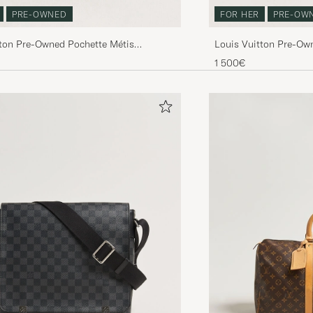
PRE-OWNED
FOR HER
PRE-OW
tton Pre-Owned Pochette Métis
Louis Vuitton Pre-O
m
1 500€