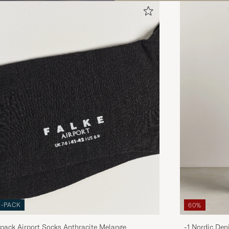
3-PACK
60%
pack Airport Socks Anthracite Melange
-1 Nordic Den