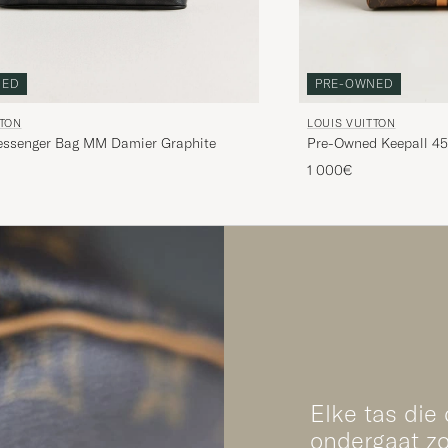
NED
PRE-OWNED
TTON
LOUIS VUITTON
Messenger Bag MM Damier Graphite
Pre-Owned Keepall 4
1 000€
Elke tas die
ondergaat zo