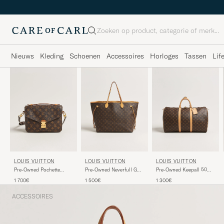
Zoeken
Nieuws
Kleding
Schoenen
Accessoires
Horloges
Tassen
Lif
LOUIS VUITTON
LOUIS VUITTON
LOUIS VUITTON
Pre-Owned Pochette
Pre-Owned Neverfull GM
Pre-Owned Keepall 50
Métis Monogram
Monogram
Monogram
1 700€
1 500€
1 300€
ACCESSOIRES