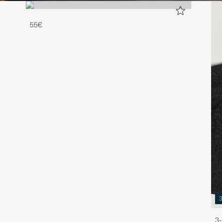
55€
3-