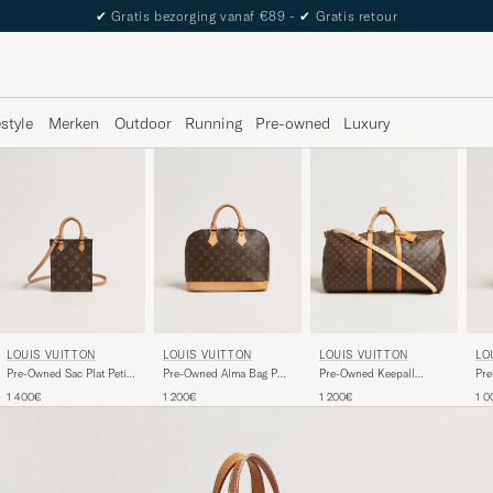
✔
Gratis bezorging vanaf €89 -
✔
Gratis retour
estyle
Merken
Outdoor
Running
Pre-owned
Luxury
LOUIS VUITTON
LOUIS VUITTON
LOUIS VUITTON
LO
Pre-Owned Sac Plat Petit
Pre-Owned Alma Bag PM
Pre-Owned Keepall
Pr
Bandouliére Monogram
Monogram
Bandouliére 60
Ba
1 400€
1 200€
1 200€
1 0
Monogram