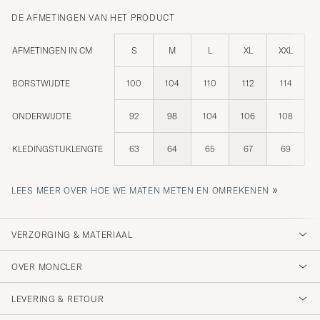
DE AFMETINGEN VAN HET PRODUCT
AFMETINGEN IN CM
S
M
L
XL
XXL
BORSTWIJDTE
100
104
110
112
114
ONDERWIJDTE
92
98
104
106
108
KLEDINGSTUKLENGTE
63
64
65
67
69
»
LEES MEER OVER HOE WE MATEN METEN EN OMREKENEN
VERZORGING & MATERIAAL
OVER MONCLER
LEVERING & RETOUR