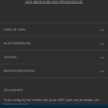
orden
Form
LEES MEER OVER ONS PRIVACYBELEID
het
ngevuld
inschrijven
voor
onze
nieuwsbrief!
CARE OF CARL
KLANTENSERVICE
SOCIAAL
BEDRIJFSGEGEVENS
STIJLADVIES
Hulp nodig bij het vinden van jouw stijl? Laat ons je helpen, we
contact@careofcarl.com
helpen je graag!