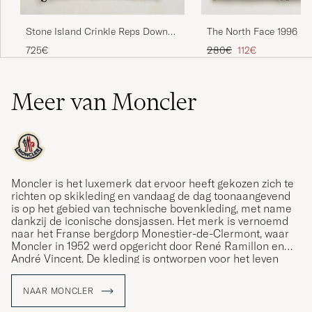
The North Face 1996 Re
Stone Island Crinkle Reps Down
Vest Black
Vest Black
Reguliere prijs
Verlaagd prijs
280€
112€
725€
Meer van Moncler
Moncler is het luxemerk dat ervoor heeft gekozen zich te
richten op skikleding en vandaag de dag toonaangevend
is op het gebied van technische bovenkleding, met name
dankzij de iconische donsjassen. Het merk is vernoemd
naar het Franse bergdorp Monestier-de-Clermont, waar
Moncler in 1952 werd opgericht door René Ramillon en
André Vincent. De kleding is ontworpen voor het leven
zowel op als buiten de besneeuwde pistes en spreekt
zowel wintersportliefhebbers als stedelijke gebruikers
NAAR MONCLER
aan. Care of Carl is een geautoriseerde retailer van
Moncler en biedt een zorgvuldig geselecteerde collectie