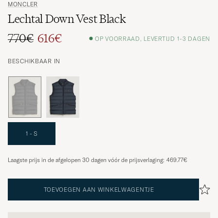
MONCLER
Lechtal Down Vest Black
770€
616€
OP VOORRAAD, LEVERTIJD 1-3 DAGEN
BESCHIKBAAR IN
1 - S
Laagste prijs in de afgelopen 30 dagen vóór de prijsverlaging:
469.77€
TOEVOEGEN AAN WINKELWAGENTJE