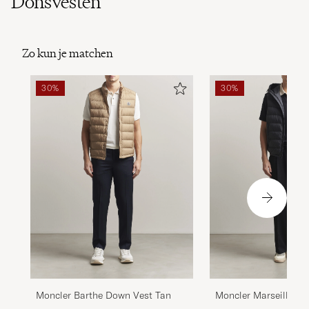
Donsvesten
Zo kun je matchen
30%
30%
Moncler Barthe Down Vest Tan
Moncler Marseillan
Vest Black