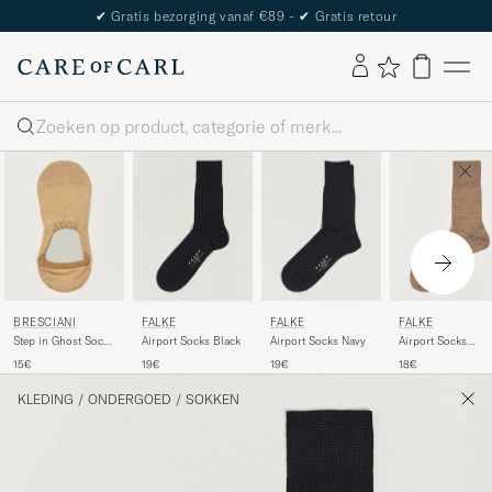
✔
Gratis bezorging vanaf €89 -
✔
Gratis retour
Zoeken
BRESCIANI
FALKE
FALKE
FALKE
Step in Ghost Socks
Airport Socks Black
Airport Socks Navy
Airport Socks
Beige
Nutmeg Melange
15€
19€
19€
18€
KLEDING
/
ONDERGOED
/
SOKKEN