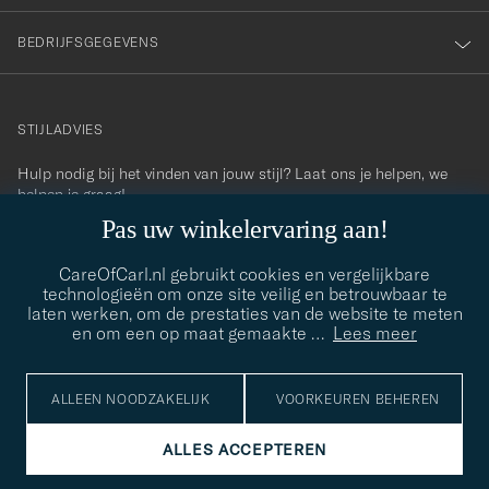
BEDRIJFSGEGEVENS
STIJLADVIES
Hulp nodig bij het vinden van jouw stijl? Laat ons je helpen, we
contact@careofcarl.com
helpen je graag!
Pas uw winkelervaring aan!
STIJLADVIES
CareOfCarl.nl gebruikt cookies en vergelijkbare
technologieën om onze site veilig en betrouwbaar te
laten werken, om de prestaties van de website te meten
© Care of Carl 2026
en om een op maat gemaakte
…
Lees meer
ALLEEN NOODZAKELIJK
VOORKEUREN BEHEREN
ALLES ACCEPTEREN