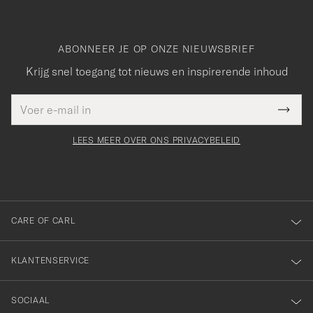
ABONNEER JE OP ONZE NIEUWSBRIEF
Krijg snel toegang tot nieuws en inspirerende inhoud
E-
Bedankt
it veld
mailadres
Submi
voor
moet
Newsl
orden
Form
LEES MEER OVER ONS PRIVACYBELEID
het
ngevuld
inschrijven
voor
onze
nieuwsbrief!
CARE OF CARL
KLANTENSERVICE
SOCIAAL