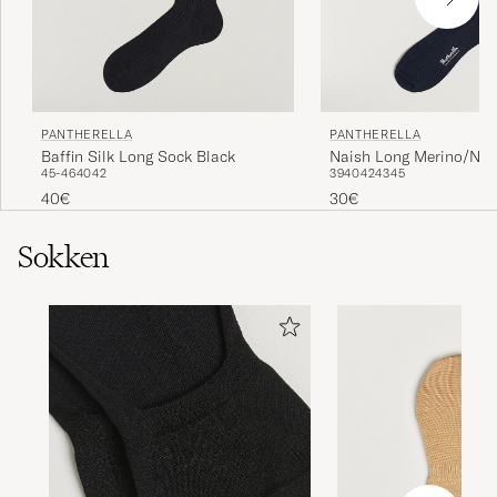
PANTHERELLA
PANTHERELLA
Baffin Silk Long Sock Black
Naish Long Merino/Nyl
45-46
40
42
39
40
42
43
45
Navy
40€
30€
Sokken