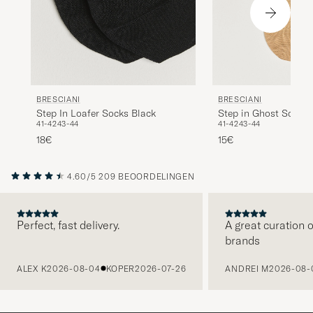
BRESCIANI
BRESCIANI
Step in Ghost Socks 
Step In Loafer Socks Black
41-42
43-44
41-42
43-44
15€
18€
4.60/5
209 BEOORDELINGEN
Perfect, fast delivery.
A great curation o
brands
VORIGE
ALEX K
2026-08-04
KOPER
2026-07-26
ANDREI M
2026-08-