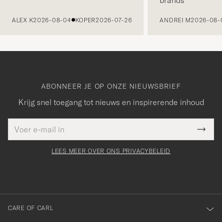
VORIGE
ALEX K
2026-08-04
KOPER
2026-07-26
ANDREI M
2026-08-
ABONNEER JE OP ONZE NIEUWSBRIEF
Krijg snel toegang tot nieuws en inspirerende inhoud
E-
Bedankt
it veld
mailadres
Submi
voor
moet
Newsl
orden
Form
LEES MEER OVER ONS PRIVACYBELEID
het
ngevuld
inschrijven
voor
onze
nieuwsbrief!
CARE OF CARL