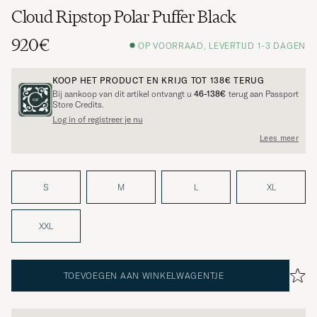
Cloud Ripstop Polar Puffer Black
920€
OP VOORRAAD, LEVERTIJD 1-3 DAGEN
KOOP HET PRODUCT EN KRIJG TOT
138€
TERUG
Bij aankoop van dit artikel ontvangt u
46-138€
terug aan Passport
Store Credits.
Log in of registreer je nu
Lees meer
S
M
L
XL
XXL
TOEVOEGEN AAN WINKELWAGENTJE