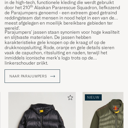
in de high-tech, functionele kleding die werdt gebruikt
th
door het 210
Alaskan Pararescue Squadron, liefkozend
de Parajumpers genoemd - een extreem goed getraind
reddingsteam dat mensen in nood helpt in een van de
meest afgelegen en moeilijk bereikbare gebieden ter
wereld'.
Parajumpers' jassen staan synoniem voor hoge kwaliteit
en slijtvaste materialen. De jassen hebben
karakteristieke gele knopen op de kraag of op de
drukknoopsluiting. Rode, oranje en gele details sieren
vaak de capuchon, ritssluiting en naden, terwijl het
inmiddels iconische merk's logo trots op de
linkerschouder prijkt.
NAAR PARAJUMPERS
NIEUW