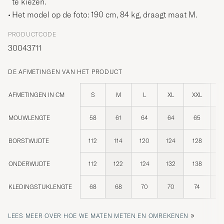
te kiezen.
Het model op de foto: 190 cm, 84 kg, draagt maat
M
.
PRODUCTCODE
30043711
DE AFMETINGEN VAN HET PRODUCT
AFMETINGEN IN CM
S
M
L
XL
XXL
X
MOUWLENGTE
58
61
64
64
65
BORSTWIJDTE
112
114
120
124
128
1
ONDERWIJDTE
112
122
124
132
138
1
KLEDINGSTUKLENGTE
68
68
70
70
74
»
LEES MEER OVER HOE WE MATEN METEN EN OMREKENEN