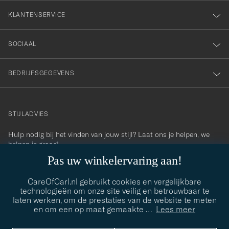
KLANTENSERVICE
SOCIAAL
BEDRIJFSGEGEVENS
STIJLADVIES
Hulp nodig bij het vinden van jouw stijl? Laat ons je helpen, we
contact@careofcarl.com
helpen je graag!
Pas uw winkelervaring aan!
STIJLADVIES
CareOfCarl.nl gebruikt cookies en vergelijkbare
technologieën om onze site veilig en betrouwbaar te
laten werken, om de prestaties van de website te meten
© Care of Carl 2026
en om een op maat gemaakte
…
Lees meer