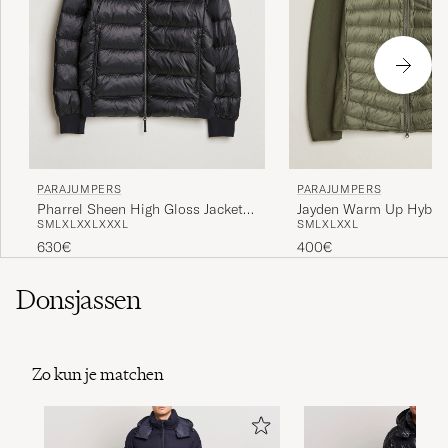
PARAJUMPERS
PARAJUMPERS
Pharrel Sheen High Gloss Jacket
Jayden Warm Up Hybrid
S
M
L
XL
XXL
XXXL
S
M
L
XL
XXL
Black
Rosemary
630€
400€
Donsjassen
Zo kun je matchen