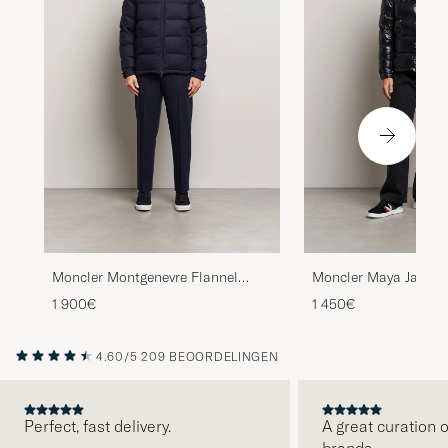
Moncler Montgenevre Flannel
Moncler Maya Jacket
Down Jacket Navy
1 900€
1 450€
4.60/5
209 BEOORDELINGEN
Perfect, fast delivery.
A great curation o
brands