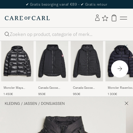
✔
Gratis bezorging vanaf €89 -
✔
Gratis retour
Zoeken
Moncler Maya
Canada Goose
Canada Goose
Moncler Ravenloc
Jacket Black
Lodge Hoody Black
Lodge Hoody Black
Jacket Navy
1 450€
950€
950€
1 300€
KLEDING
/
JASSEN
/
DONSJASSEN