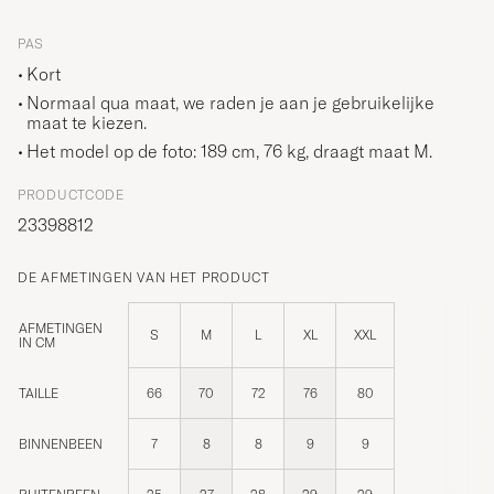
PAS
Kort
Normaal qua maat, we raden je aan je gebruikelijke
maat te kiezen.
Het model op de foto: 189 cm, 76 kg, draagt maat
M
.
PRODUCTCODE
23398812
DE AFMETINGEN VAN HET PRODUCT
AFMETINGEN
S
M
L
XL
XXL
IN CM
TAILLE
66
70
72
76
80
BINNENBEEN
7
8
8
9
9