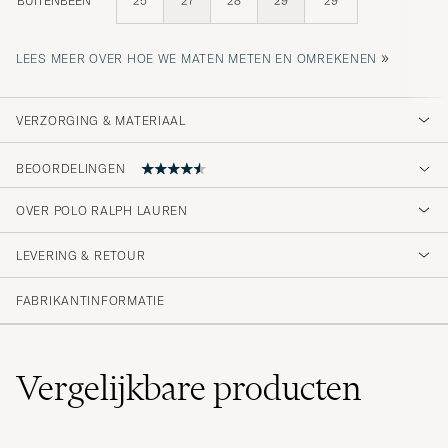
BUITENBEEN
25
27
28
29
29
»
LEES MEER OVER HOE WE MATEN METEN EN OMREKENEN
VERZORGING & MATERIAAL
BEOORDELINGEN
4.7
OVER POLO RALPH LAUREN
LEVERING & RETOUR
(137 Beoordeling)
(107)
FABRIKANTINFORMATIE
(22)
(3)
(1)
(4)
Vergelijkbare
producten