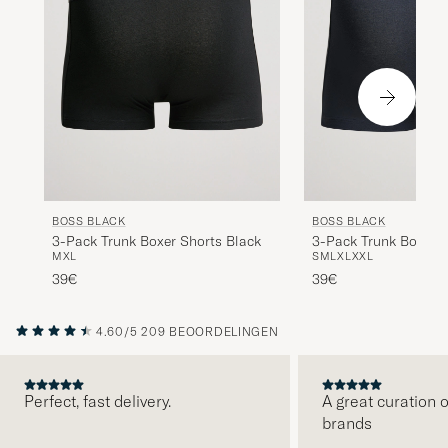
BOSS BLACK
BOSS BLACK
3-Pack Trunk Boxer Shorts Black
3-Pack Trunk Boxer 
M
XL
S
M
L
XL
XXL
Blue
39€
39€
4.60/5
209 BEOORDELINGEN
Perfect, fast delivery.
A great curation o
brands
VORIGE