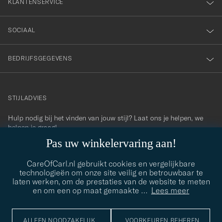
KLANTENSERVICE
SOCIAAL
BEDRIJFSGEGEVENS
STIJLADVIES
Hulp nodig bij het vinden van jouw stijl? Laat ons je helpen, we
contact@careofcarl.com
helpen je graag!
Pas uw winkelervaring aan!
STIJLADVIES
CareOfCarl.nl gebruikt cookies en vergelijkbare
technologieën om onze site veilig en betrouwbaar te
laten werken, om de prestaties van de website te meten
© Care of Carl 2026
en om een op maat gemaakte
…
Lees meer
ALLEEN NOODZAKELIJK
VOORKEUREN BEHEREN