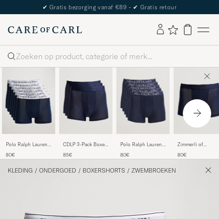
The Care of Carl Passport
Zoeken
CDLP 3-Pack Boxer
Polo Ralph Lauren
Zimmerli of
Polo Ralph Lauren
Briefs Navy Blue
5-Pack Trunk Cruise
Switzerland Micro
6-pack Trunk Navy
85€
80€
80€
80€
Navy
Modal Boxer Brief
Navy
KLEDING
/
ONDERGOED
/
BOXERSHORTS
/
ZWEMBROEKEN