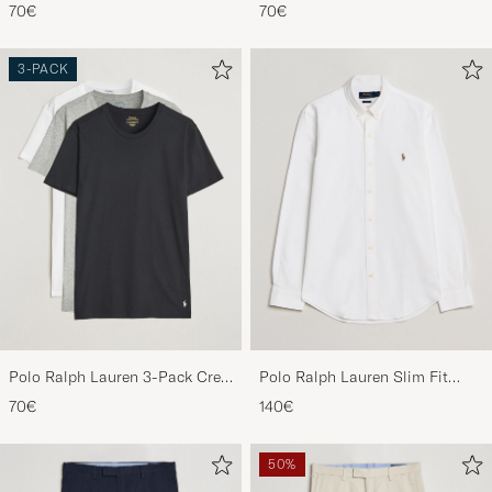
Neck T-Shirt Black
Neck T-Shirt Navy/Light
Perfekt ! Passa som en Smäck 👌
70€
70€
Navy/Elite Blue
MARKUS E
GEKOCHT OP OP CAREOFCARL.SE
3-PACK
Snygga och sköna kalsonger!
Rekommenderar helt klart! Tack för utbud!
ANDERS G
GEKOCHT OP OP CAREOFCARL.SE
Paasade fint med storlek M till kille 1.86 lång
o vikt ca 70.
MARIA L
GEKOCHT OP OP CAREOFCARL.SE
Polo Ralph Lauren 3-Pack Crew
Polo Ralph Lauren Slim Fit
Neck T-Shirt
Shirt Oxford White
70€
140€
White/Black/Andover Heather
tolle Artikel mit gutem Sitz
50%
GABRIELE S
GEKOCHT OP OP CAREOFCARL.DE