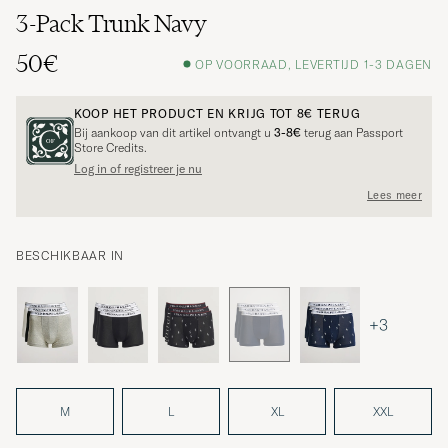
3-Pack Trunk Navy
50€
OP VOORRAAD, LEVERTIJD 1-3 DAGEN
KOOP HET PRODUCT EN KRIJG TOT
8€
TERUG
Bij aankoop van dit artikel ontvangt u
3-8€
terug aan Passport
Store Credits.
Log in of registreer je nu
Lees meer
BESCHIKBAAR IN
+3
M
L
XL
XXL