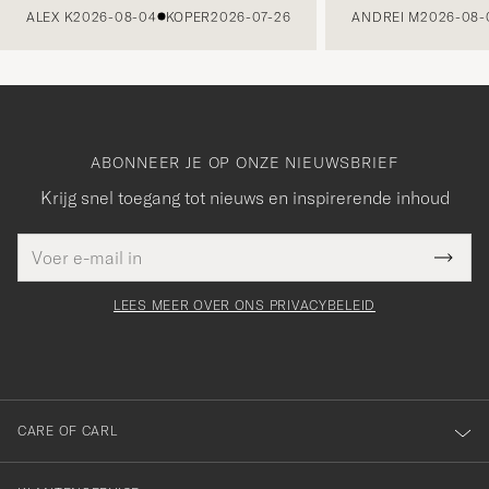
ALEX K
2026-08-04
KOPER
2026-07-26
ANDREI M
2026-08-
ABONNEER JE OP ONZE NIEUWSBRIEF
Krijg snel toegang tot nieuws en inspirerende inhoud
E-
Bedankt
it veld
mailadres
Submi
voor
moet
Newsl
orden
Form
LEES MEER OVER ONS PRIVACYBELEID
het
ngevuld
inschrijven
voor
onze
nieuwsbrief!
CARE OF CARL