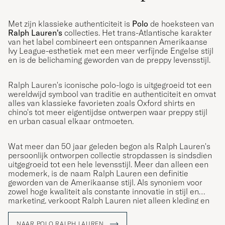
MAGNE M
GEKOCHT OP OP CAREOFCARL.NO
Met zijn klassieke authenticiteit is
Polo
de hoeksteen van
Ralph Lauren's
collecties. Het trans-Atlantische karakter
van het label combineert een ontspannen Amerikaanse
Ivy League-esthetiek met een meer verfijnde Engelse stijl
Sønnen min er kjempe fornøyd 😊
en is de belichaming geworden van de preppy levensstijl.
MICHELLO H
GEKOCHT OP OP CAREOFCARL.NO
Ralph Lauren's iconische polo-logo is uitgegroeid tot een
wereldwijd symbool van traditie en authenticiteit en omvat
alles van klassieke favorieten zoals Oxford shirts en
chino's tot meer eigentijdse ontwerpen waar preppy stijl
All good thank you
en urban casual elkaar ontmoeten.
ARNAUD C
GEKOCHT OP OP CAREOFCARL.COM
Wat meer dan 50 jaar geleden begon als Ralph Lauren's
persoonlijk ontworpen collectie stropdassen is sindsdien
uitgegroeid tot een hele levensstijl. Meer dan alleen een
Passar utmärkt
modemerk, is de naam Ralph Lauren een definitie
geworden van de Amerikaanse stijl. Als synoniem voor
ANNELIE J
GEKOCHT OP OP CAREOFCARL.SE
zowel hoge kwaliteit als constante innovatie in stijl en
marketing, verkoopt Ralph Lauren niet alleen kleding en
accessoires; ze verkopen een levensstijl die de
Amerikaanse Droom weerspiegelt.
NAAR POLO RALPH LAUREN