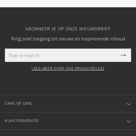
ABONNEER JE OP ONZE NIEUWSBRIEF
Krijg snel toegang tot nieuws en inspirerende inhoud
E-
Bedankt
it veld
mailadres
Submi
voor
moet
Newsl
orden
Form
LEES MEER OVER ONS PRIVACYBELEID
het
ngevuld
inschrijven
voor
onze
nieuwsbrief!
CARE OF CARL
KLANTENSERVICE