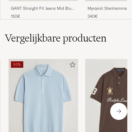
Myrqvist Stenhammar II
GANT Straight Fit Jeans Mid Blue
Dark Brown Suede
Worn In
340€
150€
Vergelijkbare
producten
50%