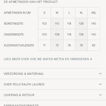
DE AFMETINGEN VAN HET PRODUCT
AFMETINGEN IN CM
S
M
L
XL
XXL
BORSTWIJDTE
102
110
118
128
140
ONDERWIJDTE
100
108
118
128
140
KLEDINGSTUKLENGTE
71
72
78
79
82
»
LEES MEER OVER HOE WE MATEN METEN EN OMREKENEN
VERZORGING & MATERIAAL
OVER POLO RALPH LAUREN
LEVERING & RETOUR
FABRIKANTINFORMATIE