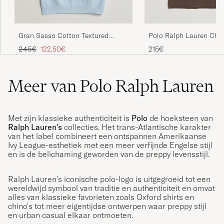
Gran Sasso Cotton Textured
Polo Ralph Lauren Class
Knitted Polo Light Blue
Team Polo Nutmeg Bro
Reguliere prijs
Verlaagd prijs
245€
122,50€
215€
Meer van Polo Ralph Lauren
Met zijn klassieke authenticiteit is
Polo
de hoeksteen van
Ralph Lauren's
collecties. Het trans-Atlantische karakter
van het label combineert een ontspannen Amerikaanse
Ivy League-esthetiek met een meer verfijnde Engelse stijl
en is de belichaming geworden van de preppy levensstijl.
Ralph Lauren's iconische polo-logo is uitgegroeid tot een
wereldwijd symbool van traditie en authenticiteit en omvat
alles van klassieke favorieten zoals Oxford shirts en
chino's tot meer eigentijdse ontwerpen waar preppy stijl
en urban casual elkaar ontmoeten.