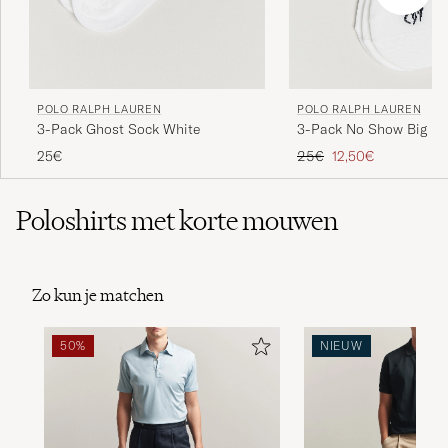
POLO RALPH LAUREN
POLO RALPH LAUREN
3-Pack Ghost Sock White
3-Pack No Show Big Po
Socks White
Reguliere prijs
Verlaagd prijs
25€
25€
12,50€
Poloshirts met korte mouwen
Zo kun je matchen
50%
NIEUW