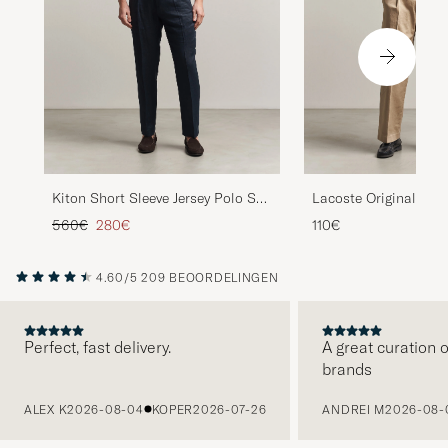
Kiton Short Sleeve Jersey Polo Sky
Lacoste Original Pol
Blue
Varech
Reguliere prijs
Verlaagd prijs
560€
280€
110€
4.60/5
209 BEOORDELINGEN
Perfect, fast delivery.
A great curation o
brands
VORIGE
ALEX K
2026-08-04
KOPER
2026-07-26
ANDREI M
2026-08-