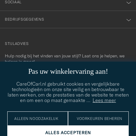
SOCIAAL
BEDRIJFSGEGEVENS
STIJLADVIES
Hulp nodig bij het vinden van jouw stijl? Laat ons je helpen, we
contact@careofcarl.com
helpen je graag!
Pas uw winkelervaring aan!
STIJLADVIES
CareOfCarl.nl gebruikt cookies en vergelijkbare
technologieën om onze site veilig en betrouwbaar te
laten werken, om de prestaties van de website te meten
© Care of Carl 2026
en om een op maat gemaakte
…
Lees meer
ALLEEN NOODZAKELIJK
VOORKEUREN BEHEREN
ALLES ACCEPTEREN