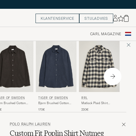
KLANTENSERVICE
STIJLADVIES
CARL MAGAZINE
GANT
GER OF SWEDEN
TIGER OF SWEDEN
RRL
Regular 
rn Brushed Cotton
Bjorn Brushed Cotton
Matlock Plaid Shirt
Shirt F
rt Espresso
Shirt Steel Blue
Black/Cream
140€
0€
170€
230€
POLO RALPH LAUREN
Custom Fit Poplin Shirt Nutmeg