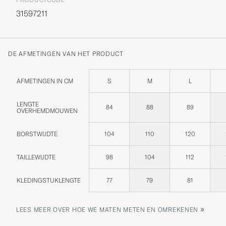
31597211
DE AFMETINGEN VAN HET PRODUCT
AFMETINGEN IN CM
S
M
L
LENGTE
84
88
89
OVERHEMDMOUWEN
BORSTWIJDTE
104
110
120
TAILLEWIJDTE
98
104
112
KLEDINGSTUKLENGTE
77
79
81
»
LEES MEER OVER HOE WE MATEN METEN EN OMREKENEN