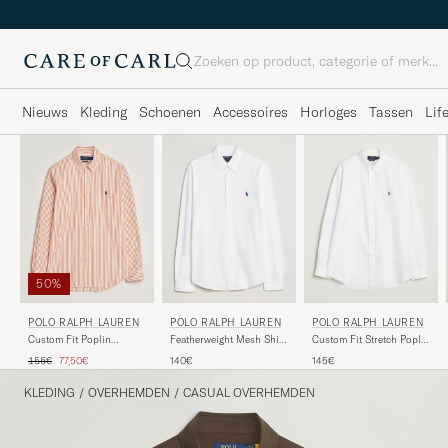
Zoeken
Nieuws
Kleding
Schoenen
Accessoires
Horloges
Tassen
Lif
50%
POLO RALPH LAUREN
POLO RALPH LAUREN
POLO RALPH LAUREN
Featherweight Mesh Shirt
Custom Fit Poplin
Custom Fit Stretch Poplin
White
Striped Shirt Kona
Shirt White
Reguliere prijs
Verlaagd prijs
140€
155€
77,50€
145€
Orange
KLEDING
/
OVERHEMDEN
/
CASUAL OVERHEMDEN