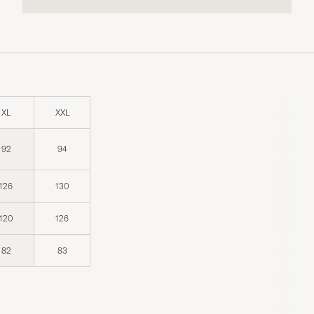
XL
XXL
92
94
126
130
120
126
82
83