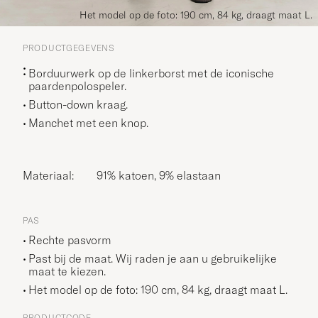
Het model op de foto: 190 cm, 84 kg, draagt maat L.
PRODUCTGEGEVENS
Borduurwerk op de linkerborst met de iconische
paardenpolospeler.
Button-down kraag.
Manchet met een knop.
Materiaal:
91% katoen, 9% elastaan
PAS
Rechte pasvorm
Past bij de maat. Wij raden je aan u gebruikelijke
maat te kiezen.
Het model op de foto: 190 cm, 84 kg, draagt maat
L
.
PRODUCTCODE