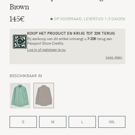
Brown
145€
OP VOORRAAD, LEVERTIJD 1-3 DAGEN
KOOP HET PRODUCT EN KRIJG TOT
22€
TERUG
Bij aankoop van dit artikel ontvangt u
7-22€
terug aan
Passport Store Credits.
Log in of registreer je nu
Lees meer
BESCHIKBAAR IN
S
M
L
XXL