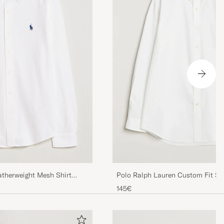
atherweight Mesh Shirt
Polo Ralph Lauren Custom Fit Str
Shirt White
145€