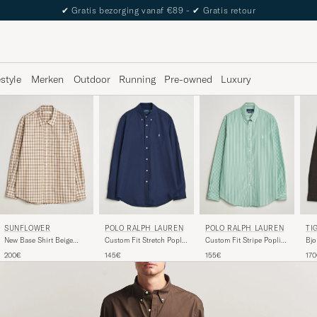
The Care of Carl Passport
estyle
Merken
Outdoor
Running
Pre-owned
Luxury
SUNFLOWER
POLO RALPH LAUREN
POLO RALPH LAUREN
TI
New Base Shirt Beige
Custom Fit Stretch Poplin
Custom Fit Stripe Poplin
Bjo
Check
Shirt Newport Navy
Shirt Faded Mint
Shi
200€
145€
155€
17