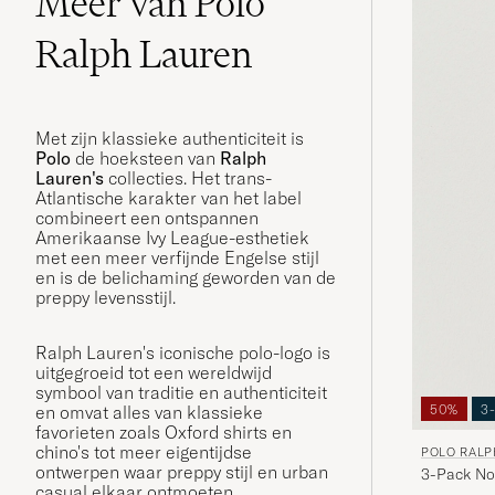
Meer van Polo
Ralph Lauren
Met zijn klassieke authenticiteit is
Polo
de hoeksteen van
Ralph
Lauren's
collecties. Het trans-
Atlantische karakter van het label
combineert een ontspannen
Amerikaanse Ivy League-esthetiek
met een meer verfijnde Engelse stijl
en is de belichaming geworden van de
preppy levensstijl.
Ralph Lauren's iconische polo-logo is
uitgegroeid tot een wereldwijd
symbool van traditie en authenticiteit
50%
3
en omvat alles van klassieke
favorieten zoals Oxford shirts en
chino's tot meer eigentijdse
POLO RALP
ontwerpen waar preppy stijl en urban
3-Pack No
casual elkaar ontmoeten.