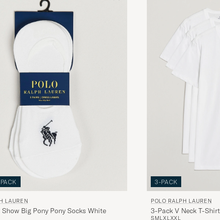
-PACK
3-PACK
H LAUREN
POLO RALPH LAUREN
 Show Big Pony Pony Socks White
3-Pack V Neck T-Shir
S
M
L
XL
XXL