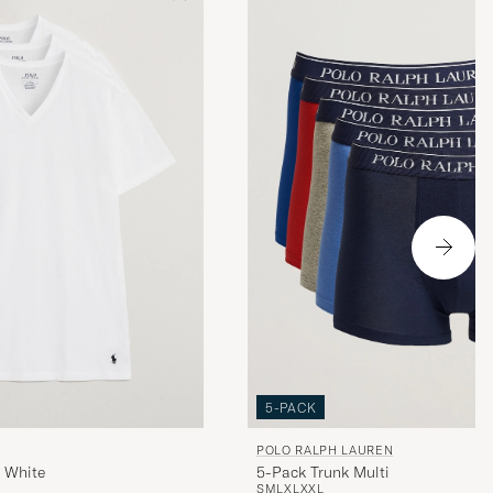
5-PACK
POLO RALPH LAUREN
t White
5-Pack Trunk Multi
S
M
L
XL
XXL