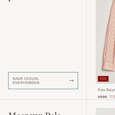
NAAR CASUAL
50%
OVERHEMDEN
Polo Ralph
Shirt Kon
Reguliere p
Ver
155€
77,