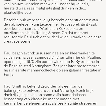
veel nieuwe vrienden met wie hij, nadat hij volledig
hersteld was, regelmatig iets ging drinken in de
plaatselijke pub.
Dezelfde pub werd toevallig bezocht door studenten van
de nabijgelegen kunstacademie. Het gesprek ging vaak
over kunstenaars als Warhol en Kokoschka en
muzikanten als de Rolling Stones. Op dat moment
realiseerde Paul zich dat hij deel wilde uitmaken van deze
creatieve scène.
Paul begon avondcursussen naaien en kleermaken te
volgen en, na veel aanmoediging van zijn vriendin Pauline,
opende hij in 1970 zijn eerste winkel op 10 Byard Lane in
de Engelse stad Nottingham. Zes jaar later presenteerde
hij zijn eerste mannencollectie op een galamanifestatie in
Parijs.
Paul Smith is bekend geworden als een van de
belangrijkste ontwerpers van het Verenigd Koninkrijk'
dankzij zijn speelse en soms zelfs humoristische
benadering van klassieke mannenmode met
kenmerkende elementen zoals veelkleurige strepen en