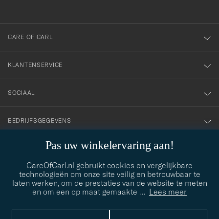
voor
onze
nieuwsbrief!
CARE OF CARL
KLANTENSERVICE
SOCIAAL
BEDRIJFSGEGEVENS
Pas uw winkelervaring aan!
STIJLADVIES
CareOfCarl.nl gebruikt cookies en vergelijkbare
technologieën om onze site veilig en betrouwbaar te
Hulp nodig bij het vinden van jouw stijl? Laat ons je helpen, we
laten werken, om de prestaties van de website te meten
contact@careofcarl.com
helpen je graag!
en om een op maat gemaakte
…
Lees meer
STIJLADVIES