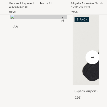
Miyata Sneaker White
Relaxed Tapered Fit Jeans Off
40
41
42
43
44
45
W30
32
33
34
36
White
215€
185€
3-PACK
55€
3-pack Airport Socks
Melange
52€