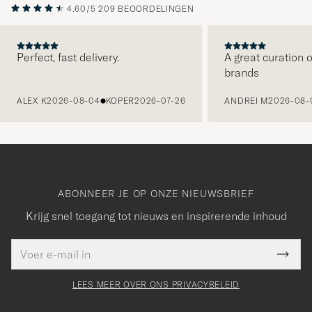
4.60/5
209 BEOORDELINGEN
Perfect, fast delivery.
A great curation o
brands
VORIGE
ALEX K
2026-08-04
KOPER
2026-07-26
ANDREI M
2026-08-
ABONNEER JE OP ONZE NIEUWSBRIEF
Krijg snel toegang tot nieuws en inspirerende inhoud
E-
Bedankt
it veld
mailadres
Submi
voor
moet
Newsl
orden
Form
LEES MEER OVER ONS PRIVACYBELEID
het
ngevuld
inschrijven