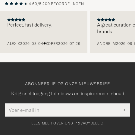
4.60/5
209 BEOORDELINGEN
Perfect, fast delivery.
A great curation o
brands
VORIGE
ALEX K
2026-08-04
KOPER
2026-07-26
ANDREI M
2026-08-
ABONNEER JE OP ONZE NIEUWSBRIEF
Krijg snel toegang tot nieuws en inspirerende inhoud
E-
Bedankt
it veld
mailadres
Submi
voor
moet
Newsl
orden
Form
LEES MEER OVER ONS PRIVACYBELEID
het
ngevuld
inschrijven