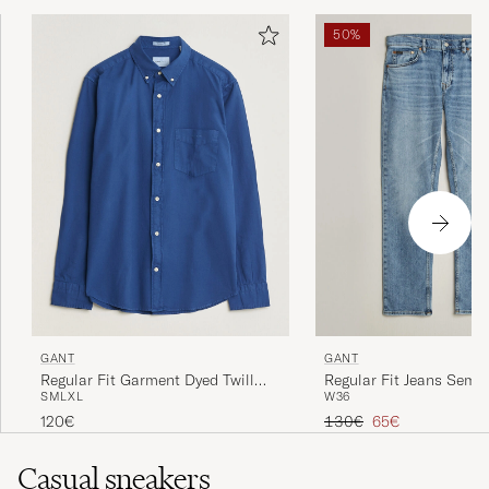
50%
GANT
GANT
Regular Fit Garment Dyed Twill
Regular Fit Jeans Semi 
S
M
L
XL
W36
Shirt Crisp Blue
Worn In
Reguliere prijs
Verlaagd prijs
120€
130€
65€
Casual sneakers