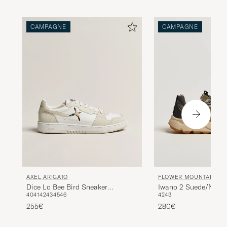
CAMPAGNE
CAMPAGNE
AXEL ARIGATO
FLOWER MOUNTAIN
Dice Lo Bee Bird Sneaker
Iwano 2 Suede/Nylon 
40
41
42
43
45
46
42
43
White/Off White
Sneaker Olive
255€
280€