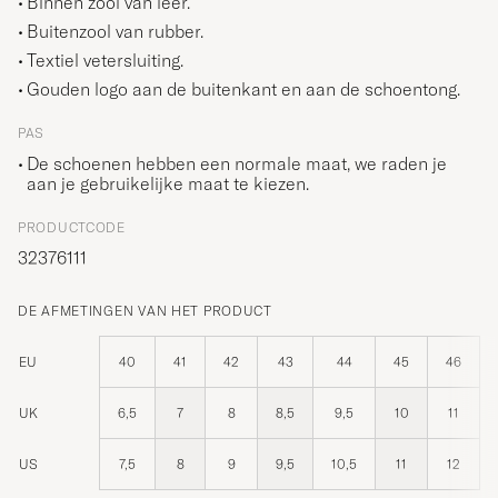
Binnen zool van leer.
Buitenzool van rubber.
Textiel vetersluiting.
Gouden logo aan de buitenkant en aan de schoentong.
PAS
De schoenen hebben een normale maat, we raden je
aan je gebruikelijke maat te kiezen.
PRODUCTCODE
32376111
DE AFMETINGEN VAN HET PRODUCT
EU
40
41
42
43
44
45
46
UK
6,5
7
8
8,5
9,5
10
11
US
7,5
8
9
9,5
10,5
11
12