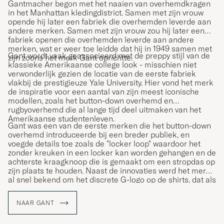
Gantmacher begon met het naaien van overhemdkragen
in het Manhattan kledingdistrict. Samen met zijn vrouw
opende hij later een fabriek die overhemden leverde aan
andere merken. Samen met zijn vrouw zou hij later een
fabriek openen die overhemden leverde aan andere
merken, wat er weer toe leidde dat hij in 1949 samen met
Gant wordt vaak geassocieerd met de preppy stijl van de
zijn zoons het merk Gant oprichtte.
klassieke Amerikaanse college look - misschien niet
verwonderlijk gezien de locatie van de eerste fabriek
vlakbij de prestigieuze Yale University. Hier vond het merk
de inspiratie voor een aantal van zijn meest iconische
modellen, zoals het button-down overhemd en
rugbyoverhemd die al lange tijd deel uitmaken van het
Amerikaanse studentenleven.
Gant was een van de eerste merken die het button-down
overhemd introduceerde bij een breder publiek, en
voegde details toe zoals de "locker loop" waardoor het
zonder kreuken in een locker kan worden gehangen en de
achterste kraagknoop die is gemaakt om een stropdas op
zijn plaats te houden. Naast de innovaties werd het merk
al snel bekend om het discrete G-logo op de shirts, dat als
een soort kwaliteitslabel voor de klanten diende.
NAAR GANT