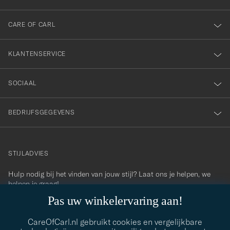
onze
nieuwsbrief!
CARE OF CARL
KLANTENSERVICE
SOCIAAL
BEDRIJFSGEGEVENS
STIJLADVIES
Hulp nodig bij het vinden van jouw stijl? Laat ons je helpen, we
contact@careofcarl.com
helpen je graag!
Pas uw winkelervaring aan!
STIJLADVIES
CareOfCarl.nl gebruikt cookies en vergelijkbare