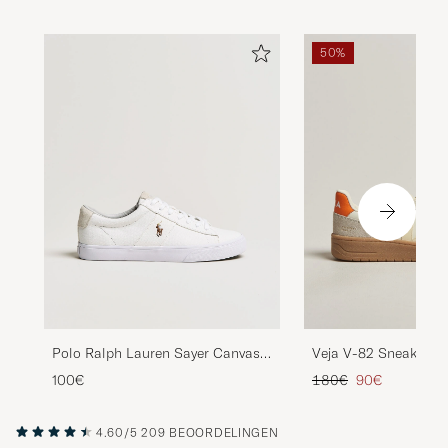
50%
Polo Ralph Lauren Sayer Canvas
Veja V-82 Sneaker P
Sneakers White
Calcaire/Fury
Reguliere prijs
Verlaagd prijs
100€
180€
90€
4.60/5
209 BEOORDELINGEN