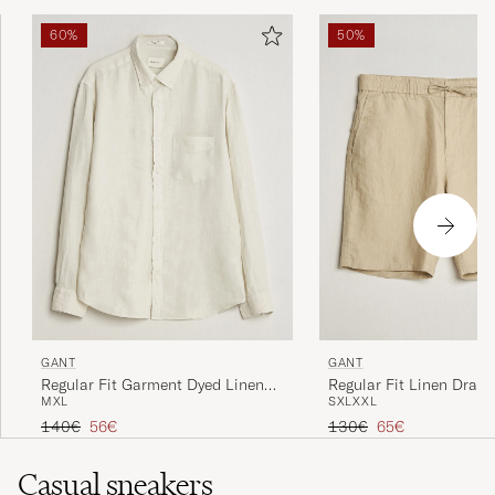
60%
50%
GANT
GANT
Regular Fit Garment Dyed Linen
Regular Fit Linen Draws
M
XL
S
XL
XXL
Shirt Sand
Shorts Oat Beige
Reguliere prijs
Verlaagd prijs
Reguliere prijs
Verlaagd prijs
140€
56€
130€
65€
Casual sneakers