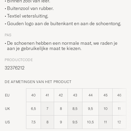
Binnen zool van leer.
Buitenzool van rubber.
Textiel vetersluiting.
Gouden logo aan de buitenkant en aan de schoentong.
PAS
De schoenen hebben een normale maat, we raden je
aan je gebruikelijke maat te kiezen.
PRODUCTCODE
32376212
DE AFMETINGEN VAN HET PRODUCT
EU
40
41
42
43
44
45
46
UK
6,5
7
8
8,5
9,5
10
11
US
7,5
8
9
9,5
10,5
11
12