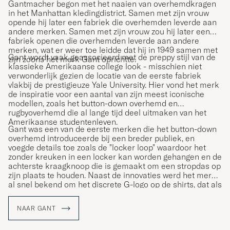
Gantmacher begon met het naaien van overhemdkragen
in het Manhattan kledingdistrict. Samen met zijn vrouw
opende hij later een fabriek die overhemden leverde aan
andere merken. Samen met zijn vrouw zou hij later een
fabriek openen die overhemden leverde aan andere
merken, wat er weer toe leidde dat hij in 1949 samen met
Gant wordt vaak geassocieerd met de preppy stijl van de
zijn zoons het merk Gant oprichtte.
klassieke Amerikaanse college look - misschien niet
verwonderlijk gezien de locatie van de eerste fabriek
vlakbij de prestigieuze Yale University. Hier vond het merk
de inspiratie voor een aantal van zijn meest iconische
modellen, zoals het button-down overhemd en
rugbyoverhemd die al lange tijd deel uitmaken van het
Amerikaanse studentenleven.
Gant was een van de eerste merken die het button-down
overhemd introduceerde bij een breder publiek, en
voegde details toe zoals de "locker loop" waardoor het
zonder kreuken in een locker kan worden gehangen en de
achterste kraagknoop die is gemaakt om een stropdas op
zijn plaats te houden. Naast de innovaties werd het merk
al snel bekend om het discrete G-logo op de shirts, dat als
een soort kwaliteitslabel voor de klanten diende.
NAAR GANT