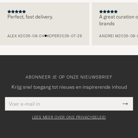
Perfect, fast delivery.
A great curation o
brands
VORIGE
ALEX K
2026-08-04
KOPER
2026-07-26
ANDREI M
2026-08-
ABONNEER JE OP ONZE NIEUWSBRIEF
Krijg snel toegang tot nieuws en inspirerende inhoud
E-
Bedankt
it veld
mailadres
Submi
voor
moet
Newsl
orden
Form
LEES MEER OVER ONS PRIVACYBELEID
het
ngevuld
inschrijven
voor