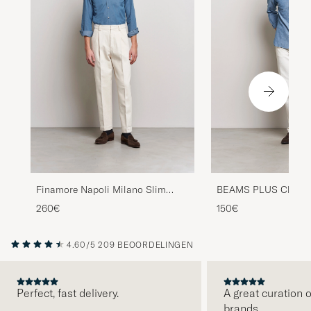
BEAMS PLUS Chambr
Finamore Napoli Milano Slim
Down Shirt Blue
Denim Shirt Light Indigo
150€
260€
4.60/5
209 BEOORDELINGEN
Perfect, fast delivery.
A great curation o
brands