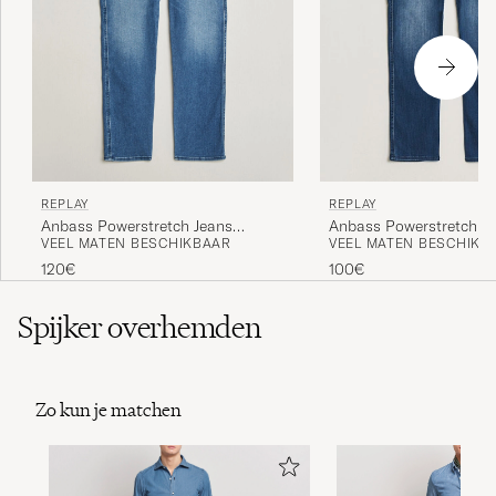
REPLAY
REPLAY
Anbass Powerstretch Jeans
Anbass Powerstretch J
VEEL MATEN BESCHIKBAAR
VEEL MATEN BESCHIKB
Medium Blue
Medium Blue
120€
100€
Spijker overhemden
Zo kun je matchen