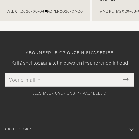
VORIGE
ALEX K
2026-08-04
KOPER
2026-07-26
ANDREI M
2026-08-
ABONNEER JE OP ONZE NIEUWSBRIEF
Krijg snel toegang tot nieuws en inspirerende inhoud
E-
Bedankt
it veld
mailadres
Submi
voor
moet
Newsl
orden
Form
LEES MEER OVER ONS PRIVACYBELEID
het
ngevuld
inschrijven
voor
onze
nieuwsbrief!
CARE OF CARL