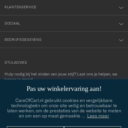
KLANTENSERVICE
SOCIAAL
BEDRIJFSGEGEVENS
STIJLADVIES
Hulp nodig bij het vinden van jouw stijl? Laat ons je helpen, we
contact@careofcarl.com
helpen je graag!
Pas uw winkelervaring aan!
STIJLADVIES
CareOfCarl.nl gebruikt cookies en vergelijkbare
technologieën om onze site veilig en betrouwbaar te
laten werken, om de prestaties van de website te meten
© Care of Carl 2026
en om een op maat gemaakte
…
Lees meer