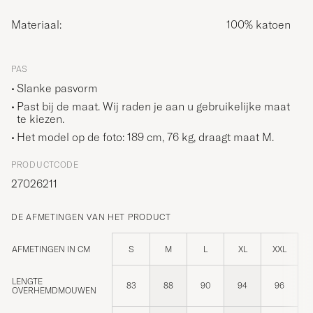
Materiaal:
100% katoen
PAS
Slanke pasvorm
Past bij de maat. Wij raden je aan u gebruikelijke maat
te kiezen.
Het model op de foto: 189 cm, 76 kg, draagt maat
M
.
PRODUCTCODE
27026211
DE AFMETINGEN VAN HET PRODUCT
AFMETINGEN IN CM
S
M
L
XL
XXL
LENGTE
83
88
90
94
96
OVERHEMDMOUWEN