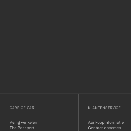
Bedankt
voor
het
inschrijven
voor
onze
nieuwsbrief!
CARE OF CARL
KLANTENSERVICE
Veilig winkelen
Aankoopinformatie
The Passport
Contact opnemen