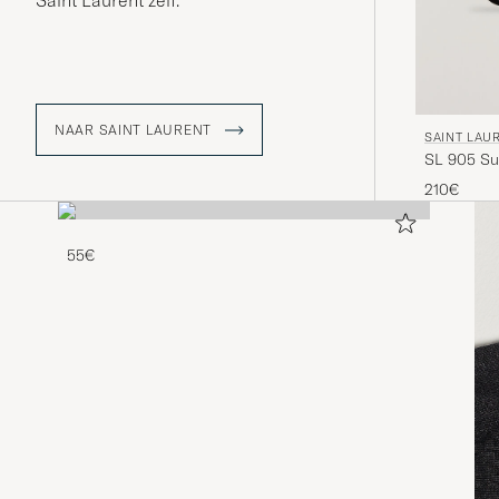
Saint Laurent zelf.
NAAR SAINT LAURENT
SAINT LAU
SL 905 Su
210€
55€