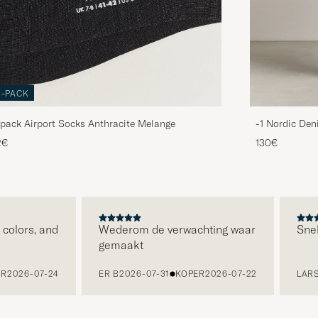
3-PACK
pack Airport Socks Anthracite Melange
-1 Nordic Den
2€
130€
olors, and
Wederom de verwachting waar
Snelle
gemaakt
2026-07-24
ER B
2026-07-31
KOPER
2026-07-22
LARS 