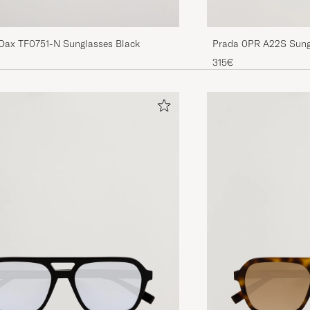
Dax TF0751-N Sunglasses Black
Prada 0PR A22S Sung
315€