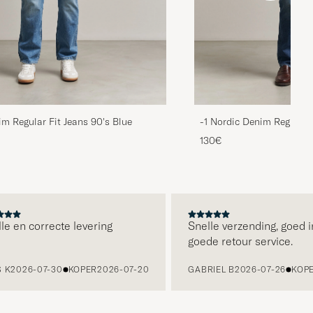
im Regular Fit Jeans 90's Blue
-1 Nordic Denim Regular 
130€
 en correcte levering
Snelle verzending, goed in
goede retour service.
K
2026-07-30
KOPER
2026-07-20
GABRIEL B
2026-07-26
KOPER