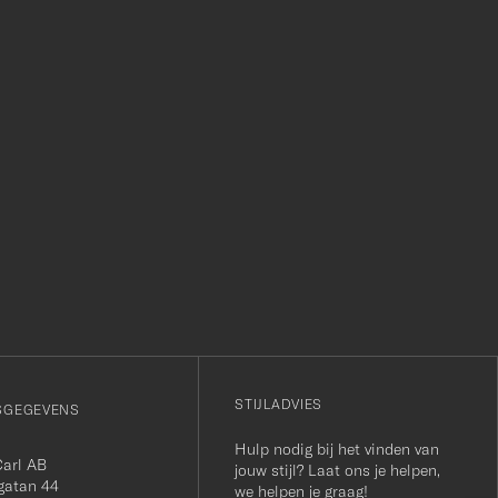
r
STIJLADVIES
SGEGEVENS
Hulp nodig bij het vinden van
Carl AB
jouw stijl? Laat ons je helpen,
gatan 44
we helpen je graag!