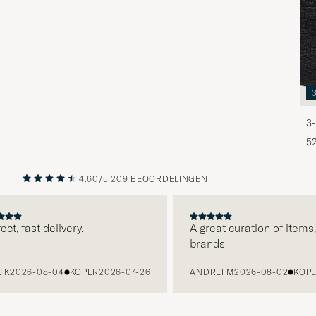
3-
5
4.60/5
209 BEOORDELINGEN
VORIGE
VOLGENDE
t, fast delivery.
A great curation of items, c
brands
2026-08-04
KOPER
2026-07-26
ANDREI M
2026-08-02
KOPER