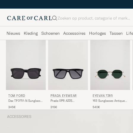
Zoeken
Nieuws
Kleding
Schoenen
Accessoires
Horloges
Tassen
Lif
TOM FORD
PRADA EYEWEAR
EYEVAN 7285
Dax TF0751-N Sunglasses
Prada 0PR A22S
163 Sunglasses Antique
Black
Sunglasses Black
Gold
345€
315€
540€
ACCESSOIRES