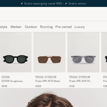
✔
Gratis bezorging vanaf €89 -
✔
Gratis retour
estyle
Merken
Outdoor
Running
Pre-owned
Luxury
ZEGNA
PRADA EYEWEAR
PRADA EYEWEAR
PR
EZ0229 Sunglasses
Prada 0PR A57S Metal
Prada 0PR A21S 53
Pra
Black/Green
Sunglasses Gold
Transparent Azure
Sun
390€
365€
310€
42