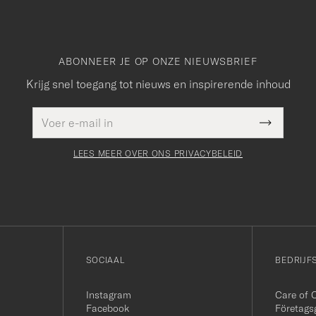
ABONNEER JE OP ONZE NIEUWSBRIEF
Krijg snel toegang tot nieuws en inspirerende inhoud
E-
Dit veld
mailadres
Submit
moet
Newslette
worden
Form
LEES MEER OVER ONS PRIVACYBELEID
ingevuld
SOCIAAL
BEDRIJF
Instagram
Care of 
Facebook
Företags