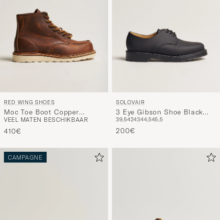
RED WING SHOES
SOLOVAIR
Moc Toe Boot Copper
3 Eye Gibson Shoe Black
VEEL MATEN BESCHIKBAAR
39,5
42
43
44,5
45,5
Rough/Though Leather
Grain
200€
410€
CAMPAGNE