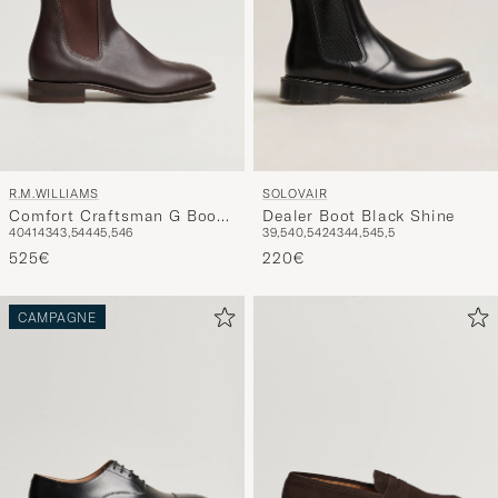
R.M.WILLIAMS
SOLOVAIR
Comfort Craftsman G Boot
Dealer Boot Black Shine
40
41
43
43,5
44
45,5
46
39,5
40,5
42
43
44,5
45,5
Yearling Chestnut
525€
220€
CAMPAGNE