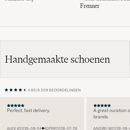
Frenner
Handgemaakte schoenen
4.60/5
209 BEOORDELINGEN
Perfect, fast delivery.
A great curation o
brands
VORIGE
ALEX K
2026-08-04
KOPER
2026-07-26
ANDREI M
2026-08-