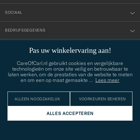
SOCIAAL
BEDRIJFSGEGEVENS
Pas uw winkelervaring aan!
STIJLADVIES
CareOfCarl.nl gebruikt cookies en vergelijkbare
Hulp nodig bij het vinden van jouw stijl? Laat ons je helpen, we
technologieën om onze site veilig en betrouwbaar te
contact@careofcarl.com
helpen je graag!
laten werken, om de prestaties van de website te meten
en om een op maat gemaakte
…
Lees meer
STIJLADVIES
ALLEEN NOODZAKELIJK
VOORKEUREN BEHEREN
© Care of Carl 2026
ALLES ACCEPTEREN