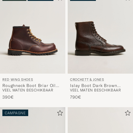
RED WING SHOES
CROCKETT & JONES
Roughneck Boot Briar Oil
Islay Boot Dark Brown
VEEL MATEN BESCHIKBAAR
VEEL MATEN BESCHIKBAAR
Slick Leather
Grained Calf
390€
790€
CAMPAGNE