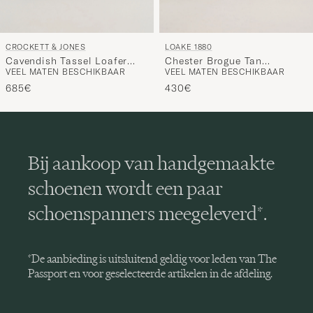
CROCKETT & JONES
LOAKE 1880
Cavendish Tassel Loafer
Chester Brogue Tan
VEEL MATEN BESCHIKBAAR
VEEL MATEN BESCHIKBAAR
Dark Brown Suede
Burnished Calf
685€
430€
Bij aankoop van handgemaakte
schoenen wordt een paar
schoenspanners meegeleverd*.
*De aanbieding is uitsluitend geldig voor leden van The
Passport en voor geselecteerde artikelen in de afdeling.