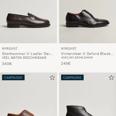
MYRQVIST
MYRQVIST
Stenhammar II Loafer Dark
Vinterviken II Oxford Black
VEEL MATEN BESCHIKBAAR
40
40,5
41,5
43
43,5
44
45
Brown Calf
Calf
245€
340€
CAMPAGNE
CAMPAGNE