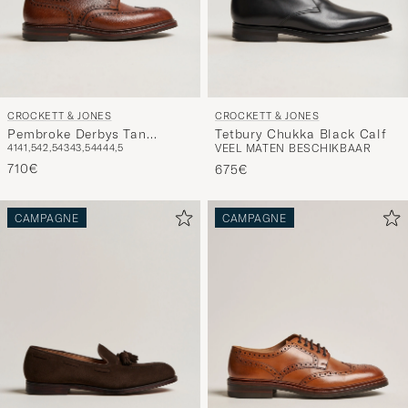
CROCKETT & JONES
CROCKETT & JONES
Pembroke Derbys Tan
Tetbury Chukka Black Calf
41
41,5
42,5
43
43,5
44
44,5
VEEL MATEN BESCHIKBAAR
Grained Calf
710€
675€
CAMPAGNE
CAMPAGNE