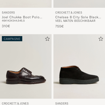
SANDERS
CROCKETT & JONES
Joel Chukka Boot Polo
Chelsea 8 City Sole Black
46
41
42
43
44,5
45,5
VEEL MATEN BESCHIKBAAR
Snuff Suede
Calf
310€
755€
CAMPAGNE
SANDERS
CROCKETT & JONES