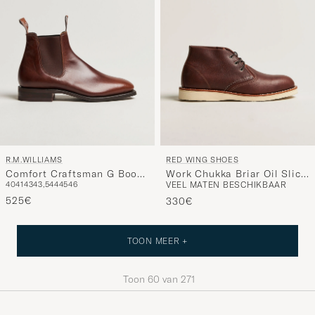
R.M.WILLIAMS
RED WING SHOES
Comfort Craftsman G Boot
Work Chukka Briar Oil Slick
40
41
43
43,5
44
45
46
VEEL MATEN BESCHIKBAAR
Mid Brown
Leather
525€
330€
TOON MEER +
Toon
60
van
271