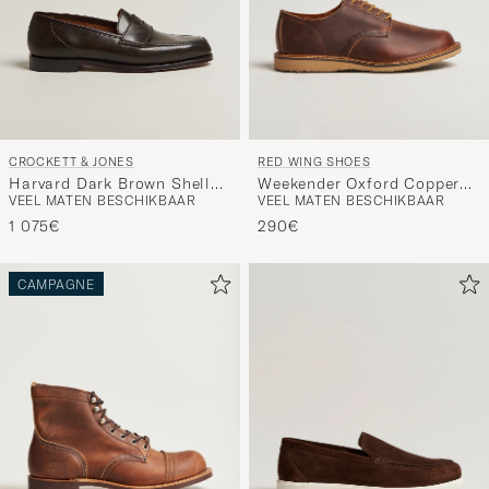
RED WING SHOES
CROCKETT & JONES
Weekender Oxford Copper
Harvard Dark Brown Shell
VEEL MATEN BESCHIKBAAR
VEEL MATEN BESCHIKBAAR
Rough/Though Leather
Cordovan
290€
1 075€
CAMPAGNE