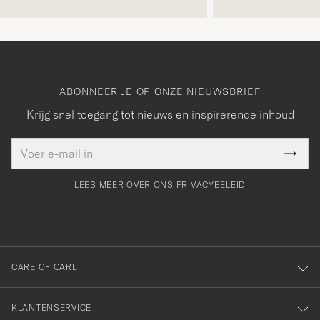
ABONNEER JE OP ONZE NIEUWSBRIEF
Krijg snel toegang tot nieuws en inspirerende inhoud
E-
Bedankt
it veld
mailadres
Submi
voor
moet
Newsl
orden
Form
LEES MEER OVER ONS PRIVACYBELEID
het
ngevuld
inschrijven
voor
onze
nieuwsbrief!
CARE OF CARL
KLANTENSERVICE