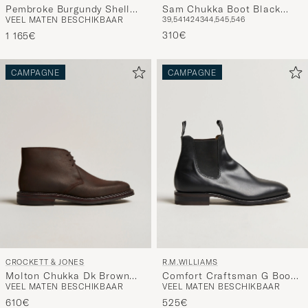
Sam Chukka Boot Black
Pembroke Burgundy Shell
39,5
41
42
43
44,5
45,5
46
VEEL MATEN BESCHIKBAAR
Suede
Cordovan
310€
1 165€
CAMPAGNE
CAMPAGNE
CROCKETT & JONES
R.M.WILLIAMS
Molton Chukka Dk Brown
Comfort Craftsman G Boot
VEEL MATEN BESCHIKBAAR
VEEL MATEN BESCHIKBAAR
Rough-Out Suede
Yearling Black
610€
525€