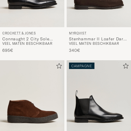
CROCKETT & JONES
MYRQVIST
Connaught 2 City Sole
Stenhammar II Loafer Dark
VEEL MATEN BESCHIKBAAR
VEEL MATEN BESCHIKBAAR
Black Calf
Brown Suede
695€
340€
CAMPAGNE