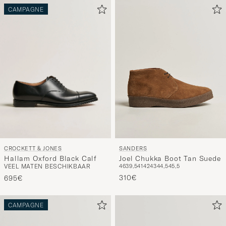
CAMPAGNE
CROCKETT & JONES
SANDERS
Hallam Oxford Black Calf
Joel Chukka Boot Tan Suede
VEEL MATEN BESCHIKBAAR
46
39,5
41
42
43
44,5
45,5
310€
695€
CAMPAGNE