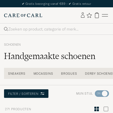
The Care of Carl Passport
Zoeken
SCHOENEN
Handgemaakte schoenen
SNEAKERS
MOCASSINS
BROGUES
DERBY SCHOENE
Ga
MIJN STIJL
FILTER / SORTEREN
naar
Stijladvies
271
PRODUCTEN