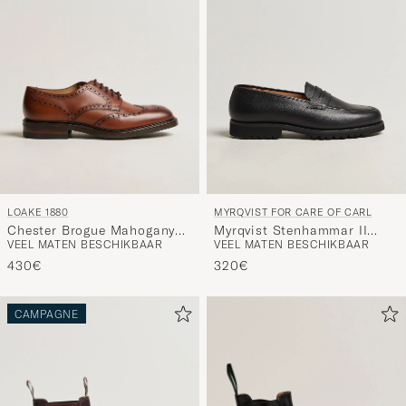
LOAKE 1880
MYRQVIST FOR CARE OF CARL
Chester Brogue Mahogany
Myrqvist Stenhammar II
VEEL MATEN BESCHIKBAAR
VEEL MATEN BESCHIKBAAR
Burnished Calf
Vibram Loafer Black
Grained Calf
430€
320€
CAMPAGNE