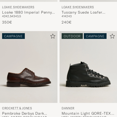
LOAKE SHOEMAKERS
LOAKE SHOEMAKERS
Loake 1880 Imperial Penny
Tuscany Suede Loafer
42
42,5
43
43,5
41
42
43
Loafer Dark Brown
Anthracite
350€
240€
CAMPAGNE
OUTDOOR
CAMPAGNE
CROCKETT & JONES
DANNER
Pembroke Derbys Dark
Mountain Light GORE-TEX