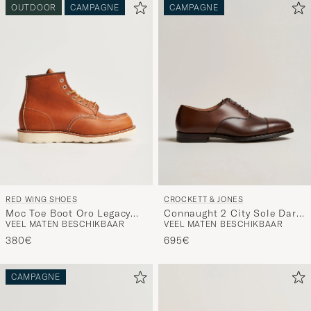
OUTDOOR
CAMPAGNE
CAMPAGNE
RED WING SHOES
CROCKETT & JONES
Moc Toe Boot Oro Legacy
Connaught 2 City Sole Dark
VEEL MATEN BESCHIKBAAR
VEEL MATEN BESCHIKBAAR
Leather
Brown Calf
380€
695€
CAMPAGNE