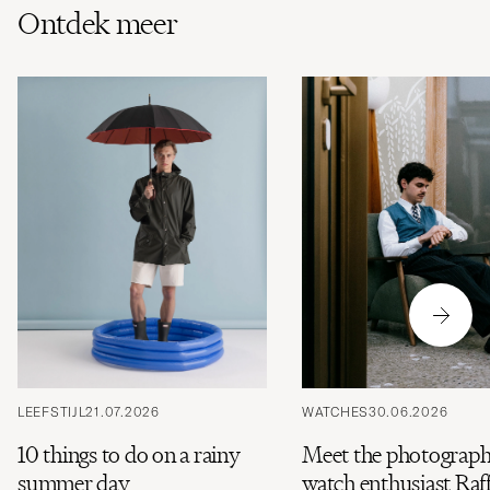
Ontdek meer
LEEFSTIJL
21.07.2026
WATCHES
30.06.2026
10 things to do on a rainy
Meet the photograph
summer day
watch enthusiast Raff