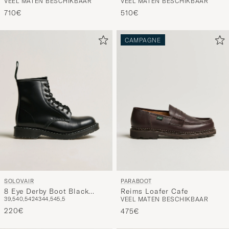
VEEL MATEN BESCHIKBAAR
VEEL MATEN BESCHIKBAAR
Brown Grained Calf
Boot Black
710€
510€
CAMPAGNE
SOLOVAIR
PARABOOT
8 Eye Derby Boot Black
Reims Loafer Cafe
39,5
40,5
42
43
44,5
45,5
VEEL MATEN BESCHIKBAAR
Shine
220€
475€