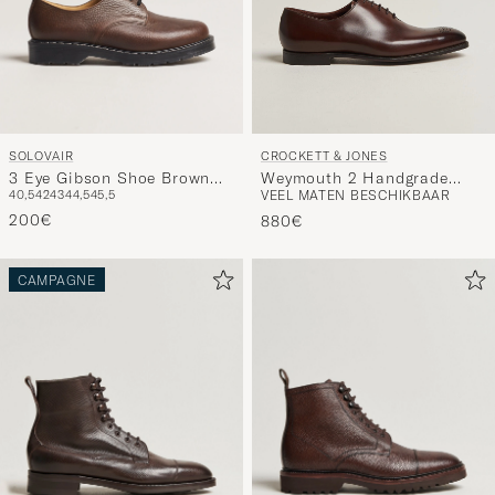
SOLOVAIR
CROCKETT & JONES
3 Eye Gibson Shoe Brown
Weymouth 2 Handgrade
40,5
42
43
44,5
45,5
VEEL MATEN BESCHIKBAAR
Grain
Wholecut Dk Brown Antique
200€
Calf
880€
CAMPAGNE