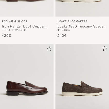
RED WING SHOES
LOAKE SHOEMAKERS
Iron Ranger Boot Copper
Loake 1880 Tuscany Suede
39
46
47
41
42,5
43
44
41
42
43
45
Rough/Though Leather
Loafer Chocolate
420€
240€