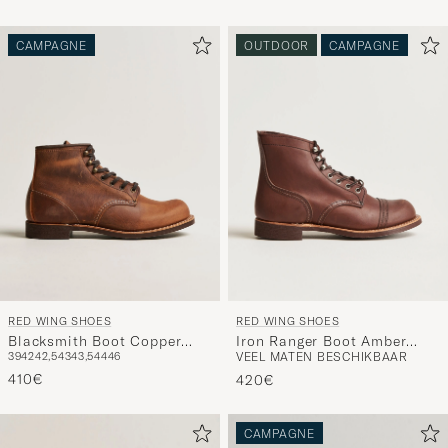
CAMPAGNE
OUTDOOR
CAMPAGNE
RED WING SHOES
RED WING SHOES
Blacksmith Boot Copper
Iron Ranger Boot Amber
39
42
42,5
43
43,5
44
46
VEEL MATEN BESCHIKBAAR
Rough/Though Leather
Harness
410€
420€
CAMPAGNE