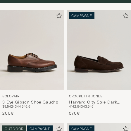
CAMPAGNE
SOLOVAIR
CROCKETT & JONES
3 Eye Gibson Shoe Gaucho
Harvard City Sole Dark
39,5
42
43
44,5
45,5
41
42,5
43
43,5
45
Brown Suede
200€
570€
OUTDOOR
CAMPAGNE
CAMPAGNE