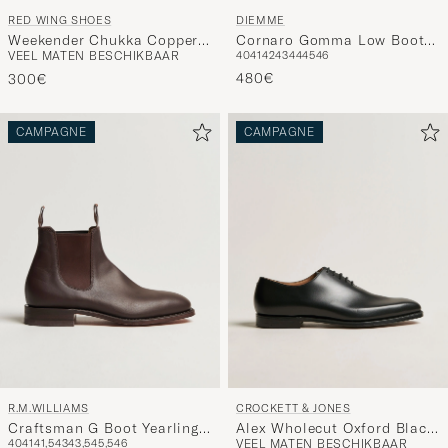
RED WING SHOES
DIEMME
Weekender Chukka Copper
Cornaro Gomma Low Boot
VEEL MATEN BESCHIKBAAR
40
41
42
43
44
45
46
Rough/Though Leather
Black Calf
480€
300€
CAMPAGNE
CAMPAGNE
R.M.WILLIAMS
CROCKETT & JONES
Craftsman G Boot Yearling
Alex Wholecut Oxford Black
40
41
41,5
43
43,5
45,5
46
VEEL MATEN BESCHIKBAAR
Chestnut
Calf