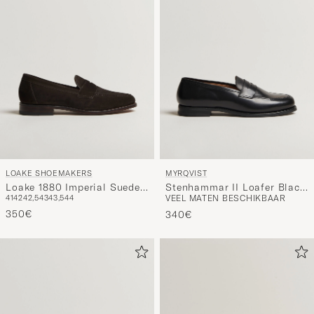
LOAKE SHOEMAKERS
MYRQVIST
Loake 1880 Imperial Suede
Stenhammar II Loafer Black
41
42
42,5
43
43,5
44
VEEL MATEN BESCHIKBAAR
Loafers Dark Brown
Calf
350€
340€