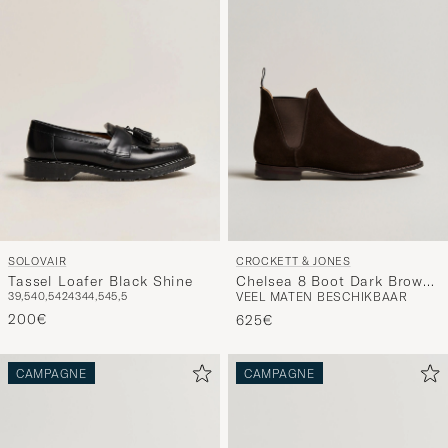
SOLOVAIR
CROCKETT & JONES
Tassel Loafer Black Shine
Chelsea 8 Boot Dark Brown
39,5
40,5
42
43
44,5
45,5
VEEL MATEN BESCHIKBAAR
Suede
200€
625€
CAMPAGNE
CAMPAGNE