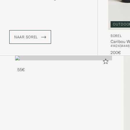
doorstaan, zijn de producten van
Sorel populair geworden voor zowel
buitenavonturen als stedelijk gebruik.
OUTDOO
SOREL
NAAR SOREL
Caribou W
41
42
43
44
46
200€
55€