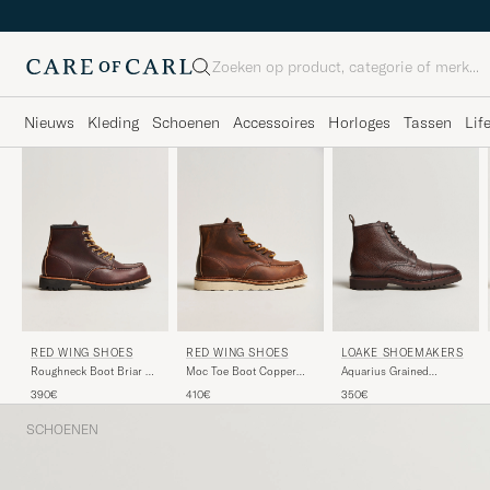
Zoeken
Nieuws
Kleding
Schoenen
Accessoires
Horloges
Tassen
Lif
RED WING SHOES
RED WING SHOES
LOAKE SHOEMAKERS
Roughneck Boot Briar Oil
Moc Toe Boot Copper
Aquarius Grained
Slick Leather
Rough/Though Leather
Lightweight Boot Dark
390€
410€
350€
Brown
SCHOENEN