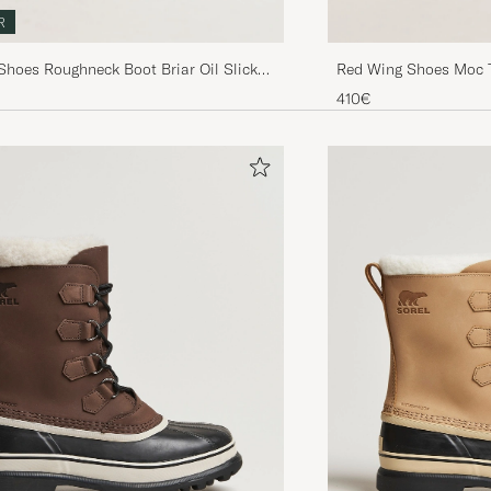
R
Shoes Roughneck Boot Briar Oil Slick
Red Wing Shoes Moc 
Rough/Though Leathe
410€