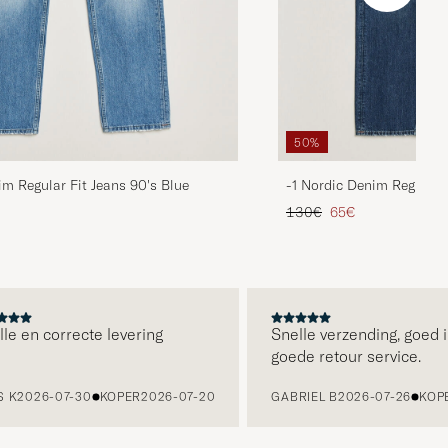
50%
im Regular Fit Jeans 90's Blue
-1 Nordic Denim Regular 
d prijs
Reguliere prijs
Verlaagd prijs
130€
65€
 en correcte levering
Snelle verzending, goed in
goede retour service.
2026-07-30
KOPER
2026-07-20
GABRIEL B
2026-07-26
KOPER
2