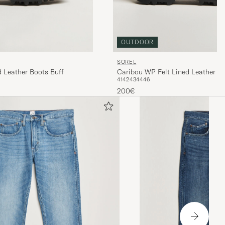
OUTDOOR
SOREL
 Leather Boots Buff
Caribou WP Felt Lined Leather B
41
42
43
44
46
200€