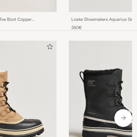
Toe Boot Copper
Loake Shoemakers Aquarius Grain
r
Boot Dark Brown
350€