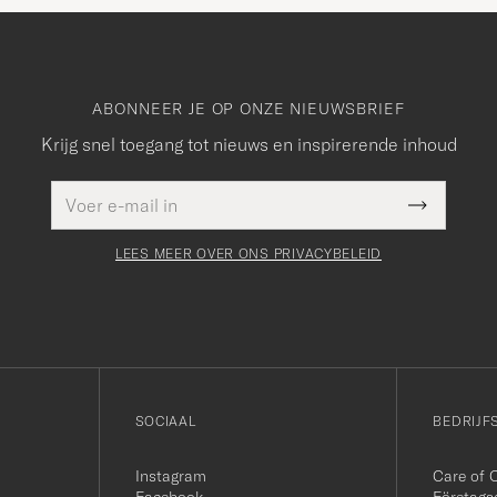
ABONNEER JE OP ONZE NIEUWSBRIEF
Krijg snel toegang tot nieuws en inspirerende inhoud
E-
Dit veld
mailadres
Submit
moet
Newslette
worden
Form
LEES MEER OVER ONS PRIVACYBELEID
ingevuld
SOCIAAL
BEDRIJF
Instagram
Care of 