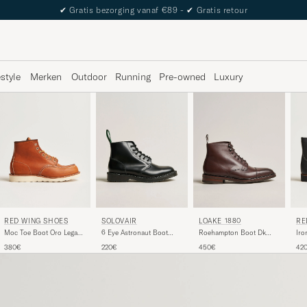
The Care of Carl Passport
estyle
Merken
Outdoor
Running
Pre-owned
Luxury
RED WING SHOES
SOLOVAIR
LOAKE 1880
RE
Moc Toe Boot Oro Legacy
6 Eye Astronaut Boot
Roehampton Boot Dk
Iro
Leather
Black Shine
Brown Burnished Calf
Ha
380€
220€
450€
42