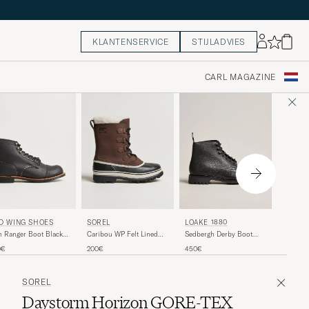
KLANTENSERVICE
STIJLADVIES
CARL MAGAZINE
SOREL
D WING SHOES
SOREL
LOAKE 1880
Caribou
n Ranger Boot Black
Caribou WP Felt Lined
Sedbergh Derby Boot
Leather 
rness
Leather Boots Bruno
Black Calf Grain
200€
0€
200€
450€
SOREL
Daystorm Horizon GORE-TEX