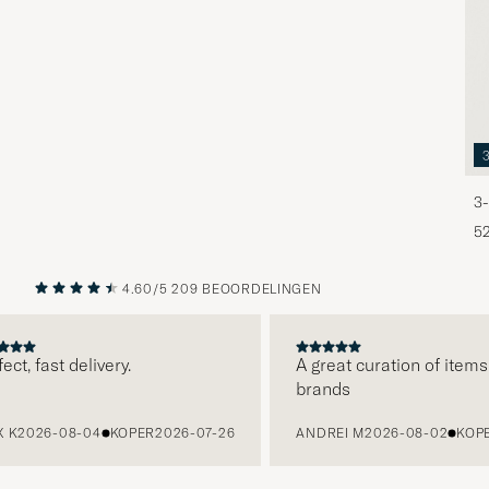
3-
5
4.60/5
209 BEOORDELINGEN
VORIGE
VOLGENDE
, fast delivery.
A great curation of items, c
brands
2026-08-04
KOPER
2026-07-26
ANDREI M
2026-08-02
KOPER
2