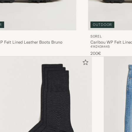
R
OUTDOOR
SOREL
P Felt Lined Leather Boots Bruno
Caribou WP Felt Lined
41
42
43
44
45
200€