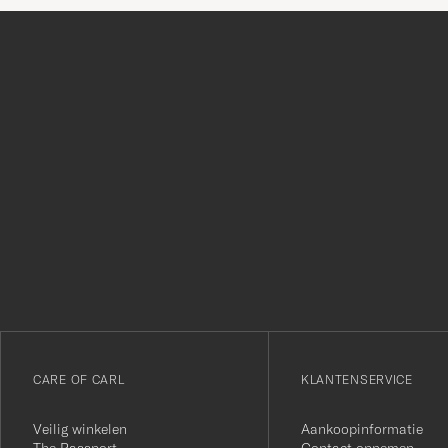
Bedankt
voor
het
inschrijven
voor
onze
nieuwsbrief!
CARE OF CARL
KLANTENSERVICE
Veilig winkelen
Aankoopinformatie