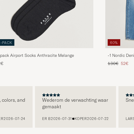
3-PACK
60%
pack Airport Socks Anthracite Melange
-1 Nordic Den
Reguliere prijs
Verlaag
2€
130€
52€
olors, and
Wederom de verwachting waar
Snelle
gemaakt
026-07-24
ER B
2026-07-31
KOPER
2026-07-22
LARS K