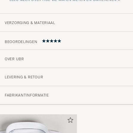
VERZORGING & MATERIAAL
BEOORDELINGEN
OVER UBR
5
LEVERING & RETOUR
(43 Beoordeling)
FABRIKANTINFORMATIE
(41)
(2)
(0)
(0)
(0)