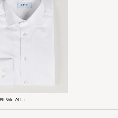
Fin jakke med god kvalitet og lynrask levering
MARTHE KRISTIN M
GEKOCHT OP OP CAREOFCARL.NO
Bästa lätta höst/vinterjackan jag haft
MAGNUS ALENSAND A
GEKOCHT OP OP CAREOFCARL.SE
Gutten som jeg kjøpte den til Virker veldig fornøyd.
NILS-OVE A
GEKOCHT OP OP CAREOFCARL.NO
Kjempefin jakke som satt perfekt på! Anbefaler å ta d
man normalt bruker.
Fit Shirt White
MADS G
GEKOCHT OP OP CAREOFCARL.NO