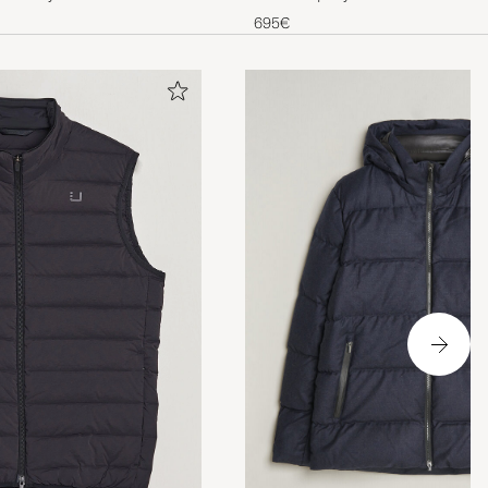
Black
695€