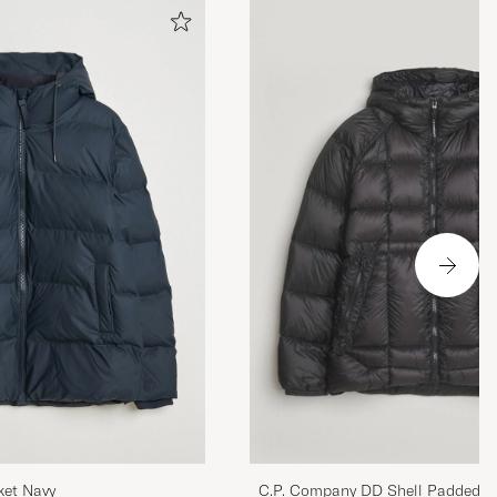
l ha tight
dan du
ket Navy
C.P. Company DD Shell Padded H