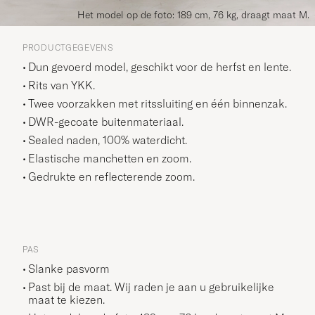
Het model op de foto: 189 cm, 76 kg, draagt maat M.
PRODUCTGEGEVENS
Dun gevoerd model, geschikt voor de herfst en lente.
Rits van YKK.
Twee voorzakken met ritssluiting en één binnenzak.
DWR-gecoate buitenmateriaal.
Sealed naden, 100% waterdicht.
Elastische manchetten en zoom.
Gedrukte en reflecterende zoom.
PAS
Slanke pasvorm
Past bij de maat. Wij raden je aan u gebruikelijke
maat te kiezen.