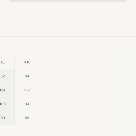
XL
XXL
52
54
124
132
106
114
69
69