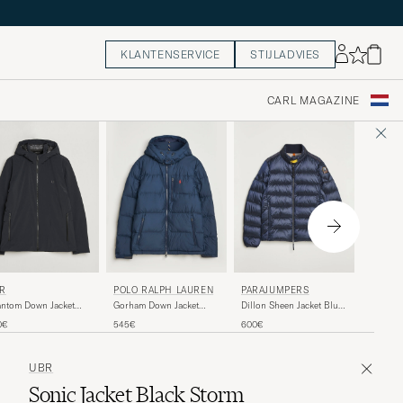
KLANTENSERVICE
STIJLADVIES
CARL MAGAZINE
POLO 
R
POLO RALPH LAUREN
PARAJUMPERS
Gorham 
ntom Down Jacket
Gorham Down Jacket
Dillon Sheen Jacket Blue
Polo Bl
ck
Collection Navy
Navy
545€
0€
545€
600€
UBR
Sonic Jacket Black Storm