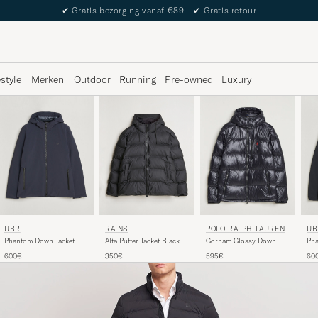
The Care of Carl Passport
estyle
Merken
Outdoor
Running
Pre-owned
Luxury
RAINS
UBR
POLO RALPH LAUREN
UB
Alta Puffer Jacket Black
Phantom Down Jacket
Gorham Glossy Down
Pha
Navy
Jacket Polo Black
Bla
350€
600€
595€
60