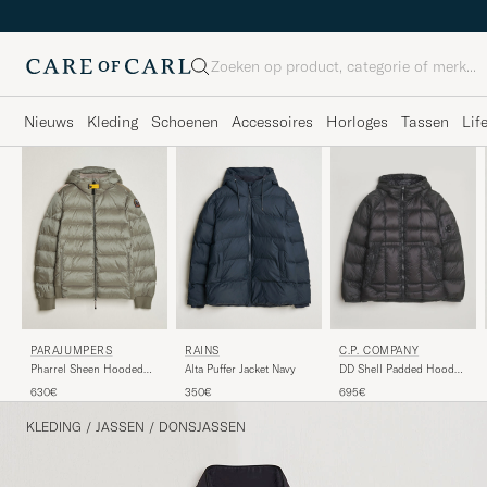
Zoeken
Nieuws
Kleding
Schoenen
Accessoires
Horloges
Tassen
Lif
RAINS
PARAJUMPERS
C.P. COMPANY
Alta Puffer Jacket Navy
Pharrel Sheen Hooded
DD Shell Padded Hood
Jacket Mid Grey
Jacket Black
350€
630€
695€
KLEDING
/
JASSEN
/
DONSJASSEN