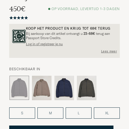
450€
OP VOORRAAD, LEVERTIJD 1-3 DAGEN
KOOP HET PRODUCT EN KRIJG TOT
68€
TERUG
Bij aankoop van dit artikel ontvangt u
23-68€
terug aan
Passport Store Credits.
Log in of registreer je nu
Lees meer
BESCHIKBAAR IN
S
M
L
XL