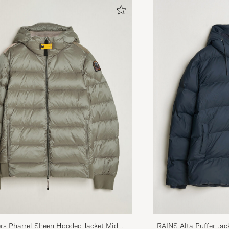
Precis som förväntat
MATTIAS H
GEKOCHT OP OP CAREOFCARL.SE
Perfekte Jacke
MARCO R
GEKOCHT OP OP CAREOFCARL.DE
Kvaliteten och designen. Jag är 187cm/87kg så om du vil
jacka, köp L men jag valde XL och den satt perfekt me
samtidigt får plats med åtminstone lättare tröja under.
JOHAN N
GEKOCHT OP OP CAREOFCARL.SE
RAINS Alta Puffer Jac
rs Pharrel Sheen Hooded Jacket Mid