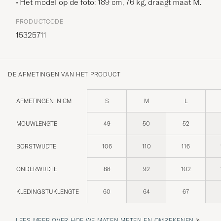
Het model op de foto: 189 cm, 76 kg, draagt maat
M
.
PRODUCTCODE
15325711
DE AFMETINGEN VAN HET PRODUCT
AFMETINGEN IN CM
S
M
L
MOUWLENGTE
49
50
52
BORSTWIJDTE
106
110
116
ONDERWIJDTE
88
92
102
KLEDINGSTUKLENGTE
60
64
67
»
LEES MEER OVER HOE WE MATEN METEN EN OMREKENEN