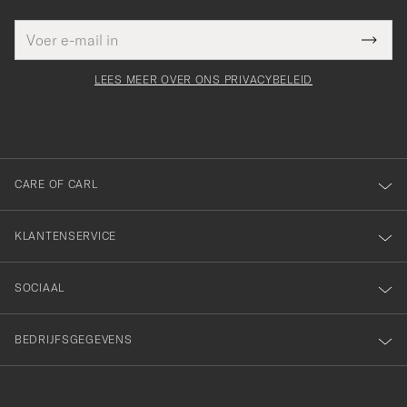
E-
Bedankt
it veld
mailadres
Submi
voor
moet
Newsl
orden
Form
LEES MEER OVER ONS PRIVACYBELEID
het
ngevuld
inschrijven
voor
onze
nieuwsbrief!
CARE OF CARL
KLANTENSERVICE
SOCIAAL
BEDRIJFSGEGEVENS