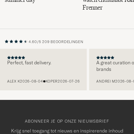
Frenner
4.60/5
209 BEOORDELINGEN
Perfect, fast delivery.
A great curation o
brands
VORIGE
ALEX K
2026-08-04
KOPER
2026-07-26
ANDREI M
2026-08-
ABONNEER JE OP ONZE NIEUWSBRIEF
Krijg snel toegang tot nieuws en inspirerende inhoud