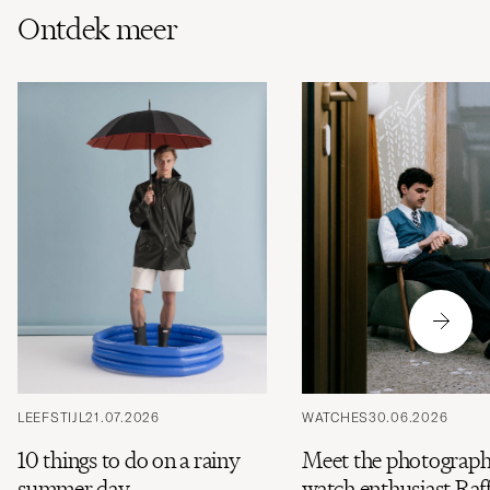
activeren
Ontdek meer
en
ervaar
een
voor
jou
samenges
selectie.
LEEFSTIJL
21.07.2026
WATCHES
30.06.2026
10 things to do on a rainy
Meet the photograph
summer day
watch enthusiast Raff