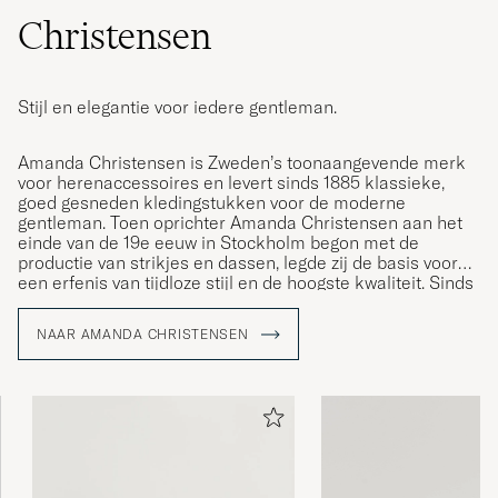
Christensen
Sköna, verkar hålla bra att tvätta ofta också.
De är ganska tighta högst upp vilket blir lite
jobbigt efter en dag på kontoret. Kommer
Stijl en elegantie voor iedere gentleman.
köpa fler.
Amanda Christensen is Zweden’s toonaangevende merk
JOAKIM L
GEKOCHT OP OP CAREOFCARL.SE
voor herenaccessoires en levert sinds 1885 klassieke,
goed gesneden kledingstukken voor de moderne
gentleman. Toen oprichter Amanda Christensen aan het
einde van de 19e eeuw in Stockholm begon met de
skön passform men dålig kvalitet
productie van strikjes en dassen, legde zij de basis voor
een erfenis van tijdloze stijl en de hoogste kwaliteit. Sinds
MATS S
GEKOCHT OP OP CAREOFCARL.SE
1949 is het bedrijf hofleverancier en biedt het
tegenwoordig stropdassen, sjaals, pochetten, sokken en
NAAR AMANDA CHRISTENSEN
manchetknopen – details die de persoonlijkheid en stijl
van bewuste mannen wereldwijd versterken. Een groot
deel van de productie vindt plaats rond het Comomeer in
Italië, waar het vakmanschap al generaties lang wordt
bewaard.