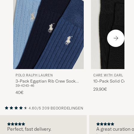
POLO RALPH LAUREN
CARE WITH CARL
3-Pack Egyptian Rib Crew Sock
10-Pack Solid Cotto
39-42
43-46
Blue Combo
BLACK
29,90€
40€
4.60/5
209 BEOORDELINGEN
Perfect, fast delivery.
A great curation o