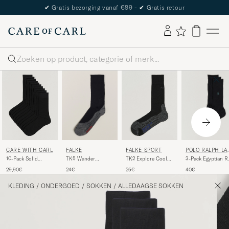
✔
Gratis bezorging vanaf €89 -
✔
Gratis retour
Zoeken
FALKE
POLO RALPH LA
CARE WITH CARL
FALKE SPORT
REN
TK5 Wander
3-Pack Egyptian R
10-Pack Solid
TK2 Explore Cool
Trekking Socks
Crew Socks Black
Cotton Socks
Trekking Socks
24€
40€
29,90€
25€
Black Mix
BLACK
Black Mix
KLEDING
/
ONDERGOED
/
SOKKEN
/
ALLEDAAGSE SOKKEN