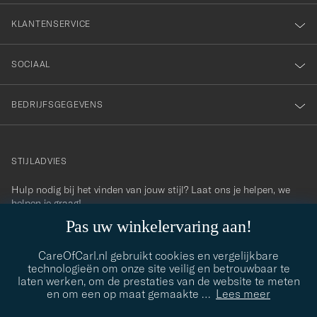
KLANTENSERVICE
SOCIAAL
BEDRIJFSGEGEVENS
STIJLADVIES
Hulp nodig bij het vinden van jouw stijl? Laat ons je helpen, we
contact@careofcarl.com
helpen je graag!
Pas uw winkelervaring aan!
STIJLADVIES
CareOfCarl.nl gebruikt cookies en vergelijkbare
technologieën om onze site veilig en betrouwbaar te
laten werken, om de prestaties van de website te meten
© Care of Carl 2026
en om een op maat gemaakte
…
Lees meer