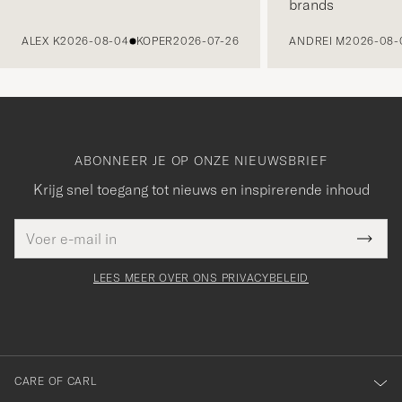
brands
VORIGE
ALEX K
2026-08-04
KOPER
2026-07-26
ANDREI M
2026-08-
ABONNEER JE OP ONZE NIEUWSBRIEF
Krijg snel toegang tot nieuws en inspirerende inhoud
E-
Bedankt
it veld
mailadres
Submi
voor
moet
Newsl
orden
Form
LEES MEER OVER ONS PRIVACYBELEID
het
ngevuld
inschrijven
voor
onze
nieuwsbrief!
CARE OF CARL