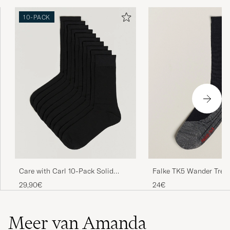
Hög kvalitet, snabb leverans!
10-PACK
JOHAN O
GEKOCHT OP OP CAREOFCARL.SE
Bra prisvärda sockar, lite långa för min smak
PATRIK T
GEKOCHT OP OP CAREOFCARL.SE
Helt ok sokker til en fornuftig pris. Virker som
de tåler godt å bli vasket og holder fasongen
PER Ø
GEKOCHT OP OP CAREOFCARL.NO
Falke TK5 Wander Trek
Care with Carl 10-Pack Solid
Black Mix
Cotton Socks BLACK
24€
29,90€
Svarer til forventningene
JOHAN A
GEKOCHT OP OP CAREOFCARL.NO
Meer van Amanda