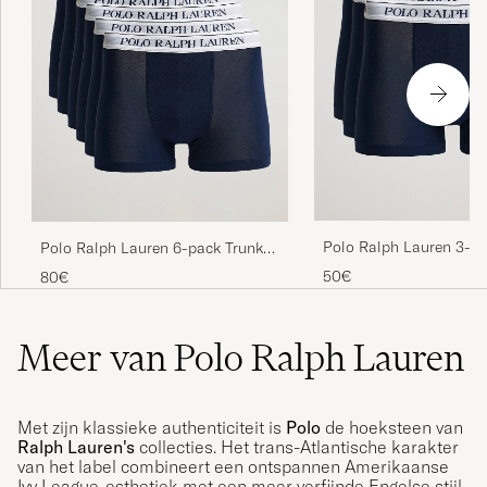
Polo Ralph Lauren 3-P
Polo Ralph Lauren 6-pack Trunk
Navy
Navy
50€
80€
Meer van Polo Ralph Lauren
Met zijn klassieke authenticiteit is
Polo
de hoeksteen van
Ralph Lauren's
collecties. Het trans-Atlantische karakter
van het label combineert een ontspannen Amerikaanse
Ivy League-esthetiek met een meer verfijnde Engelse stijl