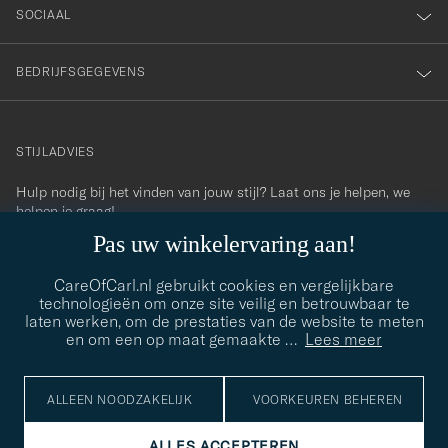
SOCIAAL
BEDRIJFSGEGEVENS
STIJLADVIES
Hulp nodig bij het vinden van jouw stijl? Laat ons je helpen, we
contact@careofcarl.com
helpen je graag!
Pas uw winkelervaring aan!
STIJLADVIES
CareOfCarl.nl gebruikt cookies en vergelijkbare
technologieën om onze site veilig en betrouwbaar te
laten werken, om de prestaties van de website te meten
© Care of Carl 2026
en om een op maat gemaakte
…
Lees meer
ALLEEN NOODZAKELIJK
VOORKEUREN BEHEREN
ALLES ACCEPTEREN