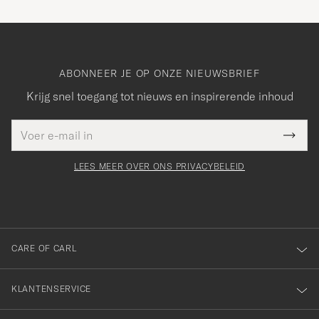
ABONNEER JE OP ONZE NIEUWSBRIEF
Krijg snel toegang tot nieuws en inspirerende inhoud
E-
Bedankt
it veld
mailadres
Submi
voor
moet
Newsl
orden
Form
LEES MEER OVER ONS PRIVACYBELEID
het
ngevuld
inschrijven
voor
onze
nieuwsbrief!
CARE OF CARL
KLANTENSERVICE