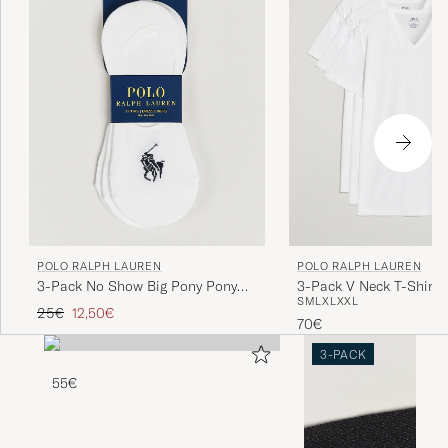
POLO RALPH LAUREN
POLO RALPH LAUREN
3-Pack No Show Big Pony Pony
3-Pack V Neck T-Shirt 
S
M
L
XL
XXL
Socks White
Reguliere prijs
Verlaagd prijs
25€
12,50€
70€
3-PACK
55€