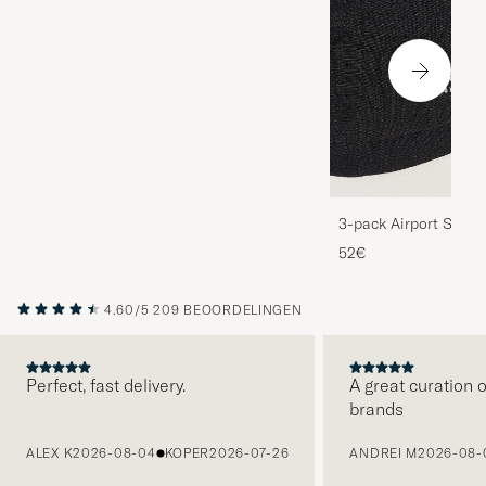
3-pack Airport Socks
Melange
52€
4.60/5
209 BEOORDELINGEN
Perfect, fast delivery.
A great curation o
brands
VORIGE
ALEX K
2026-08-04
KOPER
2026-07-26
ANDREI M
2026-08-