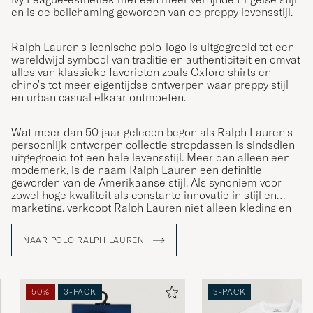
en is de belichaming geworden van de preppy levensstijl.
Ralph Lauren's iconische polo-logo is uitgegroeid tot een
wereldwijd symbool van traditie en authenticiteit en omvat
alles van klassieke favorieten zoals Oxford shirts en
chino's tot meer eigentijdse ontwerpen waar preppy stijl
en urban casual elkaar ontmoeten.
Wat meer dan 50 jaar geleden begon als Ralph Lauren's
persoonlijk ontworpen collectie stropdassen is sindsdien
uitgegroeid tot een hele levensstijl. Meer dan alleen een
modemerk, is de naam Ralph Lauren een definitie
geworden van de Amerikaanse stijl. Als synoniem voor
zowel hoge kwaliteit als constante innovatie in stijl en
marketing, verkoopt Ralph Lauren niet alleen kleding en
accessoires; ze verkopen een levensstijl die de
Amerikaanse Droom weerspiegelt.
NAAR POLO RALPH LAUREN
50%
3-PACK
3-PACK