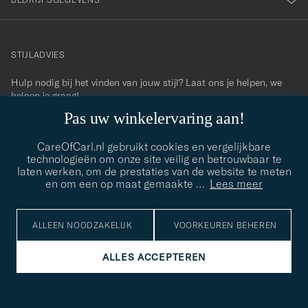
STIJLADVIES
Hulp nodig bij het vinden van jouw stijl? Laat ons je helpen, we
contact@careofcarl.com
helpen je graag!
Pas uw winkelervaring aan!
STIJLADVIES
CareOfCarl.nl gebruikt cookies en vergelijkbare
technologieën om onze site veilig en betrouwbaar te
laten werken, om de prestaties van de website te meten
© Care of Carl 2026
en om een op maat gemaakte
…
Lees meer
ALLEEN NOODZAKELIJK
VOORKEUREN BEHEREN
ALLES ACCEPTEREN