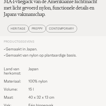
MA-1-vliegjack van de Amerikaanse luchtmacht
met licht gevoerd nylon, functionele details en
Japans vakmanschap.
HERITAGE
PREPPY
CONTEMPORARY
PRODUCTGEGEVENS
Gemaakt in Japan.
Gemaakt van nylon op plantaardige basis.
Land van
Japan
herkomst:
Materiaal:
100% nylon
Volume:
15 l
Maat:
40 x 32 x 13 cm
Vak:
Eén binnenvak