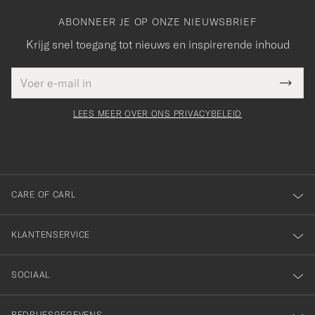
ABONNEER JE OP ONZE NIEUWSBRIEF
Krijg snel toegang tot nieuws en inspirerende inhoud
E-
Bedankt
it veld
mailadres
Submi
voor
moet
Newsl
orden
Form
LEES MEER OVER ONS PRIVACYBELEID
het
ngevuld
inschrijven
voor
onze
nieuwsbrief!
CARE OF CARL
KLANTENSERVICE
SOCIAAL
BEDRIJFSGEGEVENS