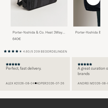
Porter-Yoshida & Co. Heat 3Way
Porter-Yoshida & Co
Briefcase Black
Document BagNavy
640€
4.60/5
209 BEOORDELINGEN
Perfect, fast delivery.
A great curation o
brands
VORIGE
ALEX K
2026-08-04
KOPER
2026-07-26
ANDREI M
2026-08-