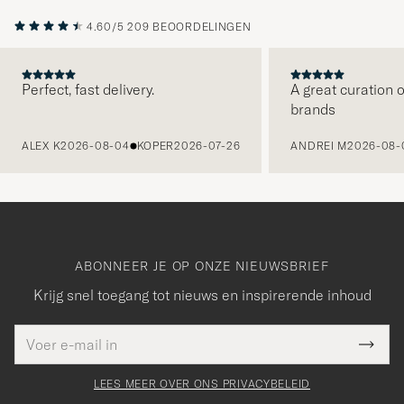
4.60/5
209 BEOORDELINGEN
Perfect, fast delivery.
A great curation o
brands
VORIGE
ALEX K
2026-08-04
KOPER
2026-07-26
ANDREI M
2026-08-
ABONNEER JE OP ONZE NIEUWSBRIEF
Krijg snel toegang tot nieuws en inspirerende inhoud
E-
Bedankt
it veld
mailadres
Submi
voor
moet
Newsl
orden
Form
LEES MEER OVER ONS PRIVACYBELEID
het
ngevuld