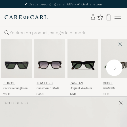
✔
Gratis bezorging vanaf €89 -
✔
Gratis retour
Zoeken
PERSOL
TOM FORD
RAY-BAN
GUCCI
Sartoria Sunglasses
Snowdon FT0237
Original Wayfarer
GG0341S
Black
Sunglasses Black
Sunglasses
Sunglasses Black
260€
345€
175€
310€
Tortoise/Crystal
Green
ACCESSOIRES