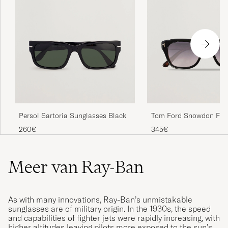
Persol Sartoria Sunglasses Black
Tom Ford Snowdon FT
Sunglasses Black
260€
345€
Meer van Ray-Ban
As with many innovations, Ray-Ban’s unmistakable
sunglasses are of military origin. In the 1930s, the speed
and capabilities of fighter jets were rapidly increasing, with
higher altitudes leaving pilots more exposed to the sun’s