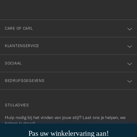
inschrijven
voor
onze
nieuwsbrief!
CARE OF CARL
KLANTENSERVICE
SOCIAAL
BEDRIJFSGEGEVENS
STIJLADVIES
Hulp nodig bij het vinden van jouw stijl? Laat ons je helpen, we
contact@careofcarl.com
helpen je graag!
Pas uw winkelervaring aan!
STIJLADVIES