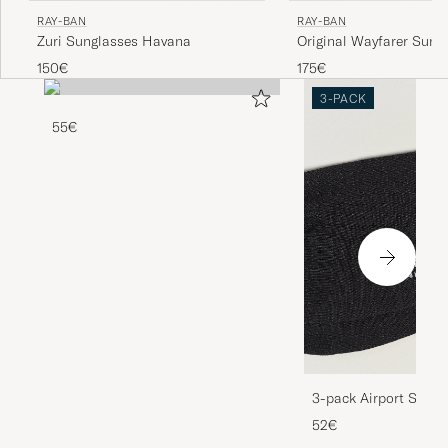
RAY-BAN
RAY-BAN
Original Wayfarer Sung
Zuri Sunglasses Havana
Tortoise/Crystal Green
175€
150€
3-PACK
55€
3-pack Airport Socks
Melange
52€