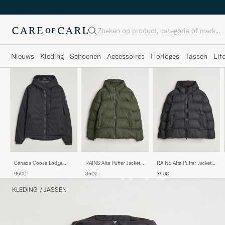
Zoeken
Nieuws
Kleding
Schoenen
Accessoires
Horloges
Tassen
Lif
RAINS Alta Puffer Jacket
RAINS Alta Puffer Jacket
Canada Goose Lodge
Green
Black
Hoody Black
350€
350€
950€
KLEDING
/
JASSEN