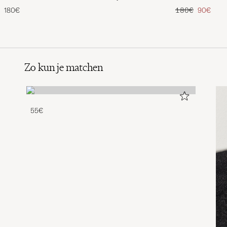
Reguliere prijs
Verlaagd 
180€
180€
90€
Zo kun je matchen
55€