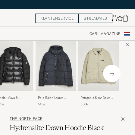
KLANTENSERVICE
STIJLADVIES
CARL MAGAZINE
60%
Peak Pe
cler Maya Bi-
Polo Ralph Lauren
Patagonia Sisar Down
Monolig
erial Jacket Black
Gorham Down Jacket
Jacket Weathered Stone
Regulier
V
260€
1
70€
545€
300€
Hooded 
Polo Black
THE NORTH FACE
Hydrenalite Down Hoodie Black