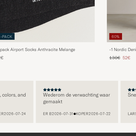
3-PACK
60%
pack Airport Socks Anthracite Melange
-1 Nordic Den
Reguliere prijs
Verlaag
2€
130€
52€
lors, and
Wederom de verwachting waar
Snelle 
gemaakt
26-07-24
ER B
2026-07-31
KOPER
2026-07-22
LARS K
2