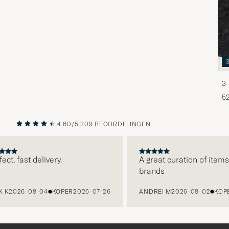
3-
5
4.60/5
209 BEOORDELINGEN
VORIGE
VOLGENDE
 fast delivery.
A great curation of items, co
brands
026-08-04
KOPER
2026-07-26
ANDREI M
2026-08-02
KOPER
20