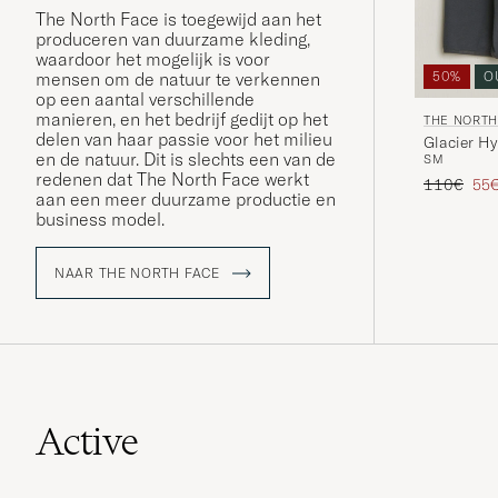
The North Face is toegewijd aan het
produceren van duurzame kleding,
waardoor het mogelijk is voor
mensen om de natuur te verkennen
50%
O
op een aantal verschillende
manieren, en het bedrijf gedijt op het
THE NORTH
delen van haar passie voor het milieu
en de natuur. Dit is slechts een van de
S
M
redenen dat The North Face werkt
Reguliere p
Ver
110€
55
aan een meer duurzame productie en
business model.
NAAR THE NORTH FACE
Active