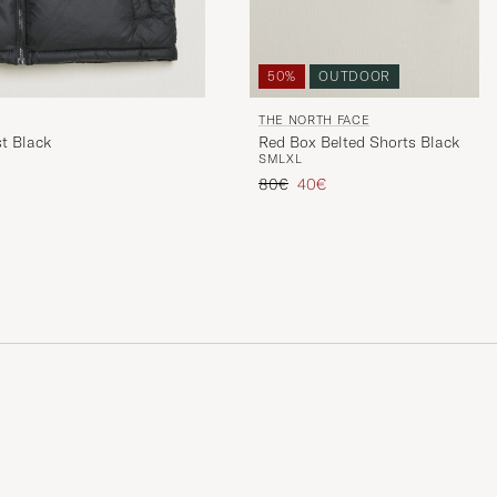
50%
OUTDOOR
THE NORTH FACE
t Black
Red Box Belted Shorts Black
S
M
L
XL
Reguliere prijs
Verlaagd prijs
80€
40€