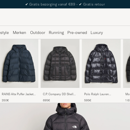
The Care of Carl Passport
estyle
Merken
Outdoor
Running
Pre-owned
Luxury
RAINS Alta Puffer Jacket
C.P. Company DD Shell
Polo Ralph Lauren
Mon
Navy
Padded Hood Jacket
Gorham Glossy Down
Mat
350€
695€
595€
1 6
Black
Jacket Polo Black