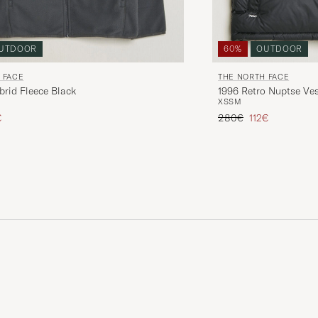
60%
OUTDOOR
UTDOOR
THE NORTH FACE
 FACE
1996 Retro Nuptse Ves
Glacier Hybrid Fleece Black
XS
S
M
Reguliere prijs
Verlaagd prijs
rijs
laagd prijs
280€
112€
€