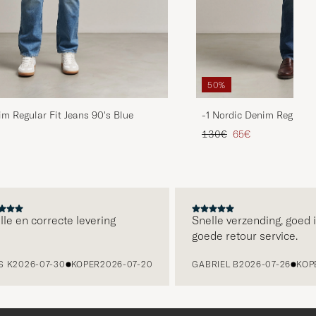
50%
im Regular Fit Jeans 90's Blue
-1 Nordic Denim Regular 
d prijs
Reguliere prijs
Verlaagd prijs
130€
65€
en correcte levering
Snelle verzending, goed ing
goede retour service.
026-07-30
KOPER
2026-07-20
GABRIEL B
2026-07-26
KOPER
20