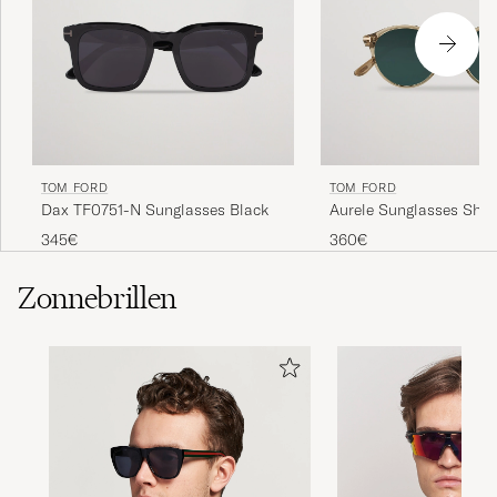
TOM FORD
TOM FORD
Dax TF0751-N Sunglasses Black
Aurele Sunglasses Shin
Beige/Blue
345€
360€
Zonnebrillen