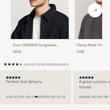
Gucci GG0926S Sunglasses
Oakley Radar EV Pat
Black/Green
Matte Black
260€
210€
4.60/5
209 BEOORDELINGEN
Perfect, fast delivery.
A great curation o
brands
VORIGE
ALEX K
2026-08-04
KOPER
2026-07-26
ANDREI M
2026-08-