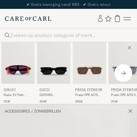
✔
Gratis bezorging vanaf €89 -
✔
Gratis retour
Zoeken
OAKLEY
GUCCI
PRADA EYEWEAR
PRADA EYEWEA
Radar EV Path
GG1539S
Prada 0PR A57S
Prada 0PR A21S 5
Sunglasses Matte
Sunglasses Black
Metal Sunglasses
Transparent Azure
210€
240€
365€
310€
Black
Gold
ACCESSOIRES
/
ZONNEBRILLEN