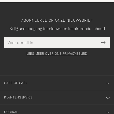
ABONNEER JE OP ONZE NIEUWSBRIEF
Krijg snel toegang tot nieuws en inspirerende inhoud
E-
Bedankt
it veld
mailadres
Submi
voor
moet
Newsl
orden
Form
LEES MEER OVER ONS PRIVACYBELEID
het
ngevuld
inschrijven
voor
onze
nieuwsbrief!
CARE OF CARL
KLANTENSERVICE
SOCIAAL