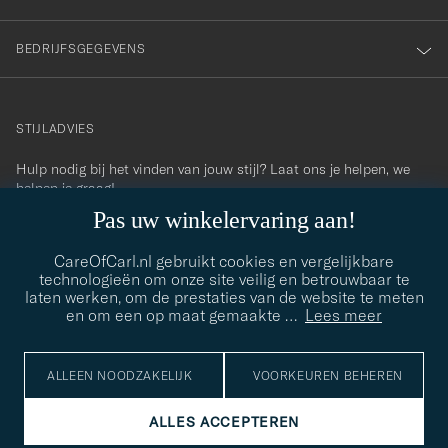
BEDRIJFSGEGEVENS
STIJLADVIES
Hulp nodig bij het vinden van jouw stijl? Laat ons je helpen, we
contact@careofcarl.com
helpen je graag!
Pas uw winkelervaring aan!
STIJLADVIES
CareOfCarl.nl gebruikt cookies en vergelijkbare
technologieën om onze site veilig en betrouwbaar te
laten werken, om de prestaties van de website te meten
© Care of Carl 2026
en om een op maat gemaakte
…
Lees meer
ALLEEN NOODZAKELIJK
VOORKEUREN BEHEREN
ALLES ACCEPTEREN