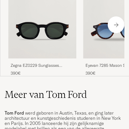
Zegna EZ0229 Sunglasses
Eyevan 7285 Mason Su
Black/Green
Tortoise
390€
390€
Meer van Tom Ford
Tom Ford
werd geboren in Austin, Texas, en ging later
architectuur en kunstgeschiedenis studeren in New York
en Parijs. In 2005 lanceerde hij zijn gelijknamige
modelabel met brillen als een van de allereerste