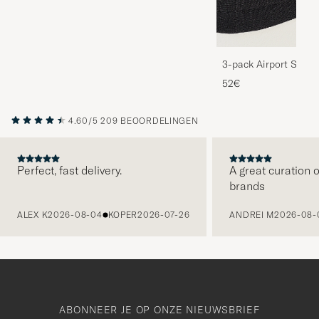
3-pack Airport Socks
Melange
52€
4.60/5
209 BEOORDELINGEN
Perfect, fast delivery.
A great curation o
brands
VORIGE
ALEX K
2026-08-04
KOPER
2026-07-26
ANDREI M
2026-08-
ABONNEER JE OP ONZE NIEUWSBRIEF