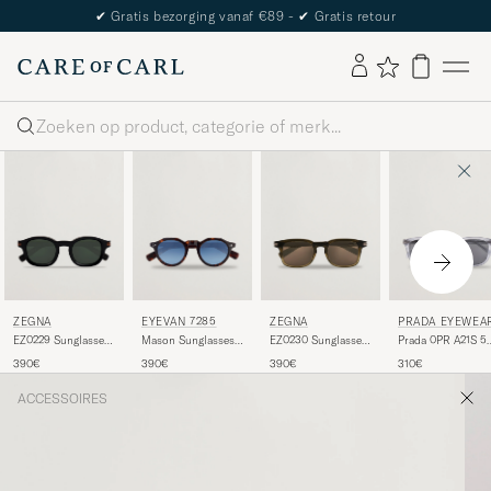
✔
Gratis bezorging vanaf €89 -
✔
Gratis retour
Zoeken
ZEGNA
EYEVAN 7285
ZEGNA
PRADA EYEWEA
EZ0229 Sunglasses
Mason Sunglasses
EZ0230 Sunglasses
Prada 0PR A21S 5
Black/Green
Tortoise
Dark Green/Roviex
Transparent Azure
390€
390€
390€
310€
ACCESSOIRES