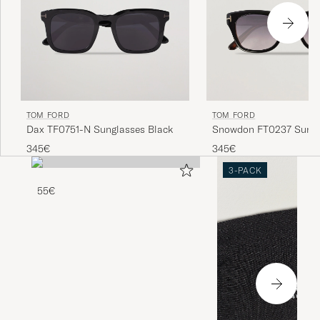
TOM FORD
TOM FORD
Dax TF0751-N Sunglasses Black
Snowdon FT0237 Sungl
Black
345€
345€
3-PACK
55€