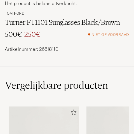
Het product is helaas uitverkocht.
TOM FORD
Turner FT1101 Sunglasses Black/Brown
500€
250€
NIET OP VOORRAAD
Reguliere prijs
Verlaagd prijs
Artikelnummer: 26818110
Vergelijkbare
producten