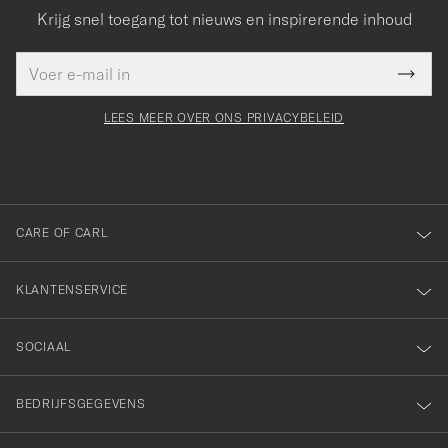
Krijg snel toegang tot nieuws en inspirerende inhoud
E-
Bedankt
it veld
mailadres
Submi
voor
moet
Newsl
orden
Form
LEES MEER OVER ONS PRIVACYBELEID
het
ngevuld
inschrijven
voor
onze
nieuwsbrief!
CARE OF CARL
KLANTENSERVICE
SOCIAAL
BEDRIJFSGEGEVENS